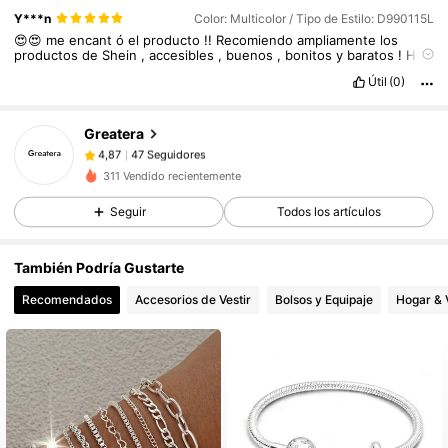
Y***n
Color: Multicolor / Tipo de Estilo: D990115L
47 Seguidores
4,87
😍😍
me
encant
ó
el
producto
!!
Recomiendo
ampliamente
los
productos
de
Shein
,
accesibles
,
buenos
,
bonitos
y
baratos
!
Hay
47 Seguidores
4,87
variedad
de
cosas
Y
necesito
escribir
esto
xq
si
no
no
me
dan
Útil
(0)
puntos
😒
bueno
pues
En
fin
Se
los
recomiendo
…
bye
!❤️
47 Seguidores
4,87
47 Seguidores
4,87
Greatera
47 Seguidores
4,87
311 Vendido recientemente
47 Seguidores
4,87
Seguir
Todos los artículos
47 Seguidores
4,87
47 Seguidores
4,87
También Podría Gustarte
47 Seguidores
4,87
Recomendados
Accesorios de Vestir
Bolsos y Equipaje
Hogar & 
47 Seguidores
4,87
47 Seguidores
4,87