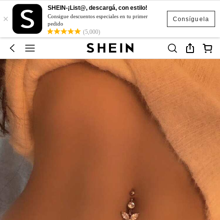
SHEIN-¡List@, descargá, con estilo!
×
Consigue descuentos especiales en tu primer
Consíguela
pedido
(5,000)