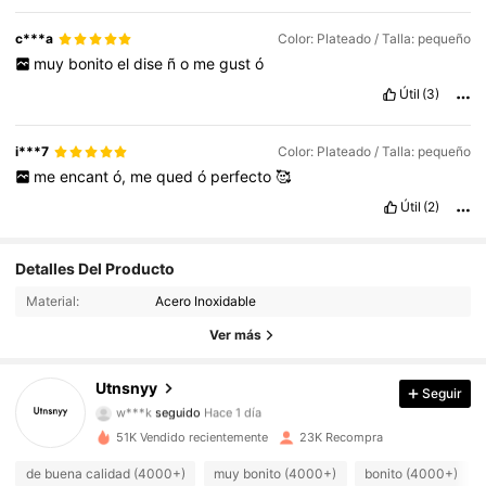
c***a
Color: Plateado / Talla: pequeño
muy
bonito
el
dise
ñ
o
me
gust
ó
Útil
(3)
i***7
Color: Plateado / Talla: pequeño
me
encant
ó,
me
qued
ó
perfecto
🥰
Útil
(2)
2.5K Seguidores
Detalles Del Producto
4,89
Material:
Acero Inoxidable
2.5K Seguidores
4,89
Ver más
2.5K Seguidores
4,89
Utnsnyy
Seguir
w***k
seguido
Hace 1 día
2.5K Seguidores
4,89
51K Vendido recientemente
23K Recompra
2.5K Seguidores
4,89
de buena calidad (4000+)
muy bonito (4000+)
bonito (4000+)