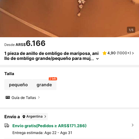
1/5
6.166
ARS$
Desde
1 pieza de anillo de ombligo de mariposa, ani
4,90
(
1000+
)
llo de ombligo grande/pequeño para muj
er
Talla
2 left
pequeño
grande
Guía de Tallas
Envío a
Argentina
Envío gratis(Pedidos ≥ ARS$171.286)
Entrega estimada:
Ago 22 - Ago 31