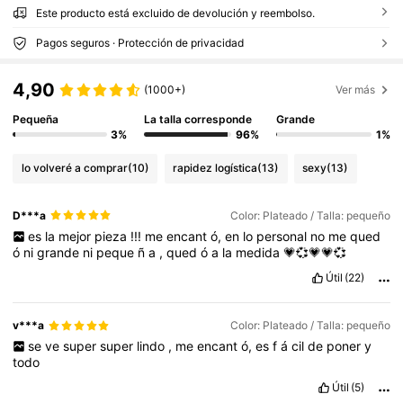
Este producto está excluido de devolución y reembolso.
Pagos seguros · Protección de privacidad
4,90
(1000+)
Ver más
Pequeña
La talla corresponde
Grande
3%
96%
1%
lo volveré a comprar
(10)
rapidez logística
(13)
sexy
(13)
D***a
Color: Plateado / Talla: pequeño
es
la
mejor
pieza
!!!
me
encant
ó,
en
lo
personal
no
me
qued
ó
ni
grande
ni
peque
ñ
a
,
qued
ó
a
la
medida
💗💞💗💗💞
Útil
(22)
v***a
Color: Plateado / Talla: pequeño
se
ve
super
super
lindo
,
me
encant
ó,
es
f
á
cil
de
poner
y
todo
Útil
(5)