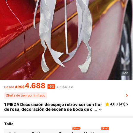
1/20
4.688
-6%
ARS$
ARS$4.961
Desde
Oferta de tiempo limitado
1 PIEZA Decoración de espejo retrovisor con flor
4,63
(
41
)
de rosa, decoración de escena de boda de c
oche, decoración de escalera, pasamanos, a
rco de flor de rosa para manija de puerta de pasi
llo
Talla
9 left
9 left