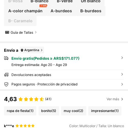
B-Rosa
B-blanco
B-verde
Un blanco
3 left
A-color champán
A-burdeos
B-burdeos
B- Caramelo
Guía de Tallas
Envío a
Argentina
Envío gratis(Pedidos ≥ ARS$171.077)
Entrega estimada:
Ago 20 - Ago 29
Devoluciones aceptadas
Pagos seguros · Protección de privacidad
4,63
(41)
Ver más
ropa de fiesta
(1)
bonito
(5)
muy cool
(2)
impresionante
(1)
k***e
Color: Multicolor / Talla: Un blanco