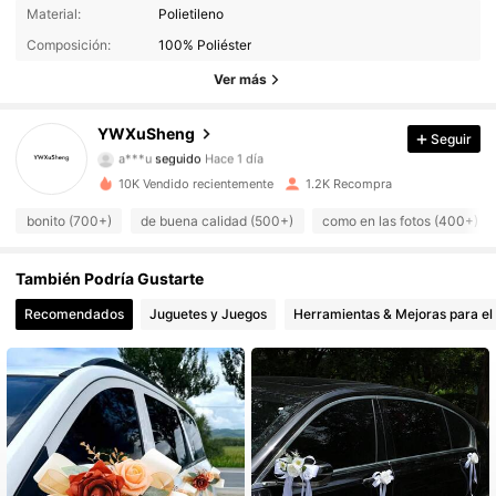
1K Seguidores
4,89
Material:
Polietileno
Composición:
100% Poliéster
1K Seguidores
4,89
Ver más
1K Seguidores
4,89
YWXuSheng
Seguir
a***u
seguido
Hace 1 día
1K Seguidores
4,89
10K Vendido recientemente
1.2K Recompra
1K Seguidores
4,89
bonito (700+)
de buena calidad (500+)
como en las fotos (400+)
1K Seguidores
4,89
También Podría Gustarte
1K Seguidores
Recomendados
Juguetes y Juegos
Herramientas & Mejoras para el
4,89
1K Seguidores
4,89
1K Seguidores
4,89
1K Seguidores
4,89