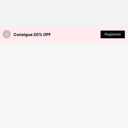
Consigue 20% OFF
AÑADIR A LA BOLSA
Regístrate
¡6% DE DESCUENTO!