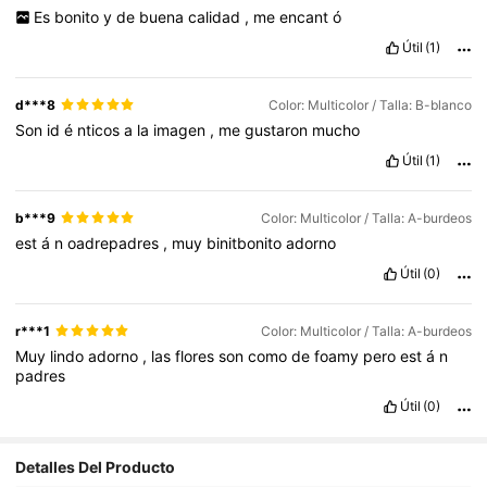
Es
bonito
y
de
buena
calidad
,
me
encant
ó
Útil
(1)
d***8
Color: Multicolor / Talla: B-blanco
Son
id
é
nticos
a
la
imagen
,
me
gustaron
mucho
Útil
(1)
b***9
Color: Multicolor / Talla: A-burdeos
est
á
n
oadrepadres
,
muy
binitbonito
adorno
Útil
(0)
r***1
Color: Multicolor / Talla: A-burdeos
Muy
lindo
adorno
,
las
flores
son
como
de
foamy
pero
est
á
n
padres
Útil
(0)
Detalles Del Producto