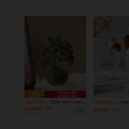
24
Ahorro de
ARS$2.191
2026 Nuevo adorno de árbol de cristal verde pequeño, decoración de mesa de comedor navideña, regalo, decoración del hogar, decoración de cocina, decoración de habitación, decoración de fiesta, artesanía decorativa, adorno de escritorio, centro de mesa de comedor
1 pieza, decoración de taza de café flotante tridimensional, a
-11%
¡Últimos 3 días
-3%
¡Últimos 2 días
ARS$18.178
ARS$11.793
Estimado