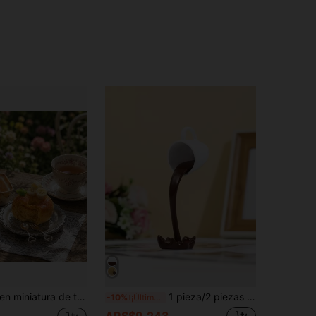
4,65
182
1K
4,65
182
1K
4,65
182
1K
4,65
182
1K
12, adorno de escritorio en miniatura, decoración para estantería de oficina, exhibición de mini cafetería y accesorio para fotografía de alimentos
1 pieza/2 piezas Taza de café flotante, adorno artístico de decoración de escritorio para el hogar
-10%
¡Últimos 3 días
ARS$9.243