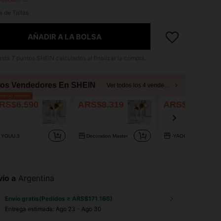
a de Tallas
AÑADIR A LA BOLSA
asta
7
puntos SHEIN calculados al finalizar la compra.
ros Vendedores En SHEIN
Ver todos los 4 vendedores
recio mínimo
RS$6.590
ARS$8.319
ARS$11.177
YOUU.3
Decoration Master
-YAOCHEN
ío a
Argentina
Envío gratis(Pedidos ≥ ARS$171.166)
Entrega estimada:
Ago 23 - Ago 30