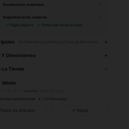
Devoluciones aceptadas
Seguridad en las compras
Pagos seguros
Protección de privacidad
ipción
No Other Material,Multicolor,Fiesta de Bienvenida al Bebé,Fiesta R
s Y Dimensiones
4,65
182
1K
 La Tienda
4,65
182
1K
4,65
182
1K
Mistin
a***c
seguido
Hace 13 horas
4,65
182
1K
Vendido recientemente
1.2K Recompra
4,65
182
1K
Todos los artículos
Seguir
4,65
182
1K