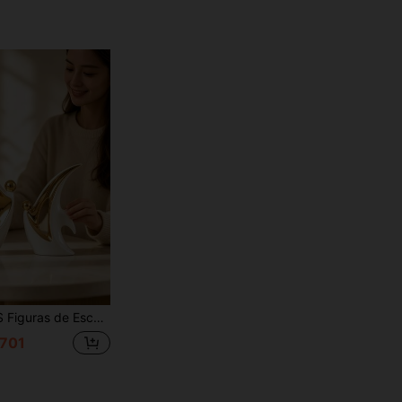
na Moderna, Ornamento Decorativo de Lujo para Sala de Estar, Dormitorio, Entrada, Mesa, Acento de Arte Minimalista Nórdico, Elegante Regalo de Inauguración de Casa para Mujeres
701