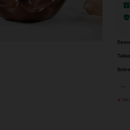
Descr
Talla
Sobre
31K 