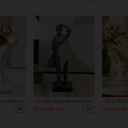
dorno de taza de café de resina creativa con efecto antigravedad, adecuado para decoración del hogar, cafetería y accesorios de fotografía creativa
Esta figura decorativa de viajero es una escultura de arte abstracto que representa a un viajero que lleva vaqueros azules y una bolsa marrón, de 6.29 pulgadas de alto (azul)
2 PIEZAS Figuras de Escultura Abstracta en Oro Blanco, Estatua de Decoración del Hogar de Resi
-3%
-4%
ARS$2.328
ARS$38.