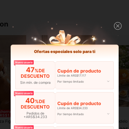
ron
Ofertas especiales solo para ti
Nuevo usuario
47
%DE
Cupón de producto
DESCUENTO
Límite de ARS$17.117
Por tiempo limitado
Sin mín. de compra
Nuevo usuario
40
%DE
Cupón de producto
DESCUENTO
Límite de ARS$34.233
Ahorro de
Pedidos de
Por tiempo limitado
RS$1.284
+ARS$34.233
ltura artesanal de animal, decoración cálida y sanadora para el hogar en la sala de estar, dormitorio, mesa, regalo ideal para amantes de las mascotas y amigos
1 pieza Tope de puerta con forma de cachorro lindo, cuña de puerta con forma de Labrador 3D, soporte de puerta estable con inclinación antideslizante, evita que la puerta se cierre automáticamente y atrape los dedos, opciones de color dual blanco/rosa minimalista, adecuado para dormitorio, entrada, no daña la puerta de madera ni el piso, decoración del hogar divertida y curativa, decoración práctica para alquiler y hogar, accesorio de decoración suave único para regalos de Navidad, cumpleaños, regalos de Navidad para mujeres, decoración y accesorios de oficina, Halloween, decoración de la puerta principal
Modelo en miniatura de té de la tarde para casa de muñecas a escala 1:
NEW
NEW
Nuevo usuario