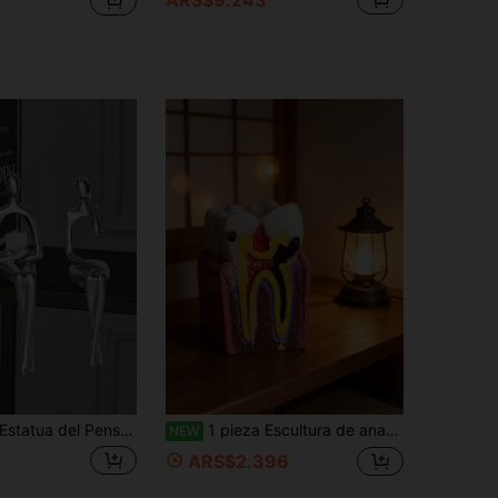
atua del Pensador Decorativa Plateada, Esculturas Decorativas Abstractas de Resina, Objetos Decorativos Modernos, Decoración de Escritorio, Decoración de Estantería Pequeña, Figuras Decorativas para el Hogar, Decoraciones para la Sala de Estar
1 pieza Escultura de anatomía dental en rosa intenso y crema, diseño de sección transversal, adecuada para estantería de oficina o rincón de laboratorio, arte médico de moda geek, regalo ideal para estudiantes de biología o profesores de ciencias
NEW
9
ARS$2.396