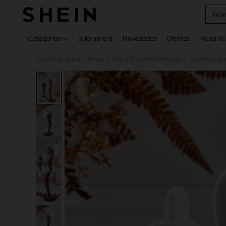
Ador
Use up 
Categorías
Solo para ti
Novedades
Ofertas
Ropa de
Página principal
Hogar & Vida
Decoración Hogar
Detalles y ac
/
/
/