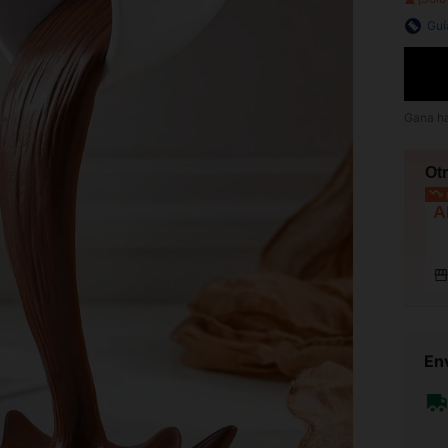
Guí
Gana h
Ot
p
A
Env