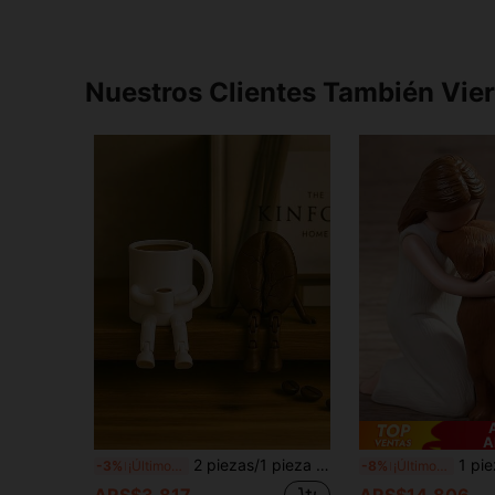
Nuestros Clientes También Vie
A
2 piezas/1 pieza Figuras de taza de café y grano de café lindas con piernas móviles - Material PLA Decoración de escritorio, diseño moderno, perfecto para decoración de rincón de café, colgante de estudiante, decoración de computadora de oficina, regalo divertido para amantes del café, decoración del hogar y oficina, decoración de estantería encantadora, decoración de cafetería, decoración móvil, figura coleccionable
1 pieza Figura decorativa de resina de una niña abrazando a un perro, escu
-3%
¡Últimos 3 días
-8%
¡Últimos 3 días
ARS$3.817
ARS$14.806