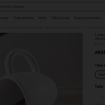
nos Para Cafetería
and down arrow keys to navigate search Búsqueda reciente and Busca y Encuentr
 mujer
Trajes de baño
Niños
Talla Grande
Ropa para hombre
cesorios de decoración del hogar
Manualidades Decorativas
/
/
1 piez
decora
efecto
SKU: s
hogar,
ARS
PR
Tipo 
Mult
Talla
L
¡Sol