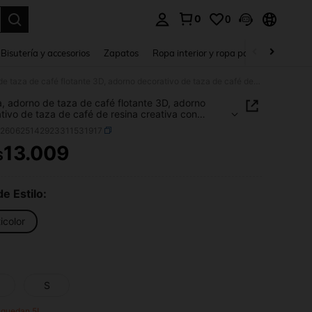
0
0
a. Press Enter to select.
Bisutería y accesorios
Zapatos
Ropa interior y ropa para dormir
Ho
1 pieza, adorno de taza de café flotante 3D, adorno decorativo de taza de café de resina creativa con efecto antigravedad, adecuado para decoración del hogar, cafetería y accesorios de fotografía creativa
a, adorno de taza de café flotante 3D, adorno
tivo de taza de café de resina creativa con
 antigravedad, adecuado para decoración del
h260625142923311531917
 cafetería y accesorios de fotografía creativa
13.009
$
ICE AND AVAILABILITY
de Estilo:
icolor
S
o quedan 5!