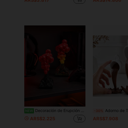
Decoración de Erupción Volcánica, Estatua de Resina de Volcán de Lava 3D con Penacho Rojo Vívido, Figura Única de Mesa para Sala de Estar, Escritorio de Oficina, Estantería, Aula, Exhibición de Museo, Decoración de Proyecto de Ciencias y Regalo para Entusiastas de la Geología
Adorno de Taza de Café Acrílico 2D Flotante, Taza 
NEW
-30%
ARS$2.225
ARS$7.908