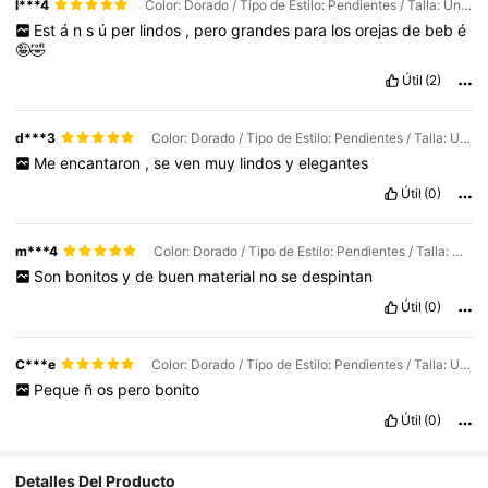
l***4
Color: Dorado / Tipo de Estilo: Pendientes / Talla: Unitalla
Est
á
n
s
ú
per
lindos
,
pero
grandes
para
los
orejas
de
beb
é
🤪🤣
Útil
(2)
d***3
Color: Dorado / Tipo de Estilo: Pendientes / Talla: Unitalla
Me
encantaron
,
se
ven
muy
lindos
y
elegantes
Útil
(0)
m***4
Color: Dorado / Tipo de Estilo: Pendientes / Talla: Unitalla
Son
bonitos
y
de
buen
material
no
se
despintan
Útil
(0)
C***e
Color: Dorado / Tipo de Estilo: Pendientes / Talla: Unitalla
Peque
ñ
os
pero
bonito
Útil
(0)
20K Seguidores
4,86
Detalles Del Producto