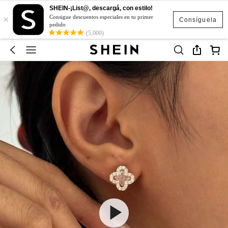
SHEIN-¡List@, descargá, con estilo!
×
Consigue descuentos especiales en tu primer
Consíguela
pedido
(5,000)