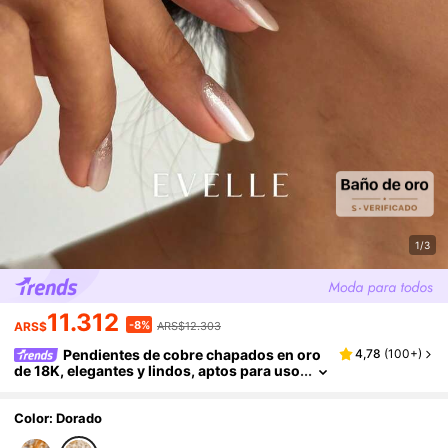
1/3
11.312
-8%
ARS$
ARS$12.303
Pendientes de cobre chapados en oro
4,78
(
100+
)
de 18K, elegantes y lindos, aptos para uso
diario y reuniones
Color: Dorado