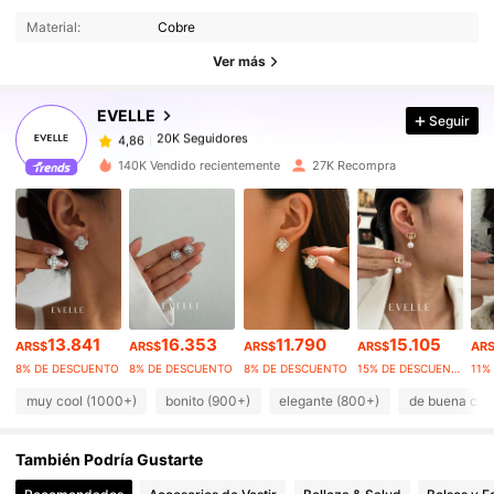
20K Seguidores
4,86
Material:
Cobre
20K Seguidores
4,86
Ver más
20K Seguidores
4,86
EVELLE
Seguir
20K Seguidores
4,86
m***e
seguido
Hace 4 horas
20K Seguidores
4,86
140K Vendido recientemente
27K Recompra
20K Seguidores
4,86
20K Seguidores
4,86
20K Seguidores
4,86
20K Seguidores
4,86
20K Seguidores
4,86
13.841
16.353
11.790
15.105
ARS$
ARS$
ARS$
ARS$
AR
8% DE DESCUENTO
8% DE DESCUENTO
8% DE DESCUENTO
15% DE DESCUENTO
muy cool (1000+)
bonito (900+)
elegante (800+)
de buena cal
También Podría Gustarte