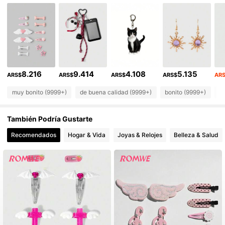
4.2M Seguidores
4,91
4.2M Seguidores
4,91
4.2M Seguidores
4,91
8.216
9.414
4.108
5.135
4.2M Seguidores
ARS$
ARS$
ARS$
ARS$
AR
4,91
muy bonito (9999+)
de buena calidad (9999+)
bonito (9999+)
c
4.2M Seguidores
4,91
También Podría Gustarte
4.2M Seguidores
4,91
Recomendados
Hogar & Vida
Joyas & Relojes
Belleza & Salud
4.2M Seguidores
4,91