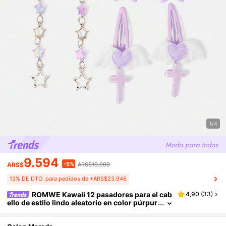
1/4
9.594
-5%
ARS$
ARS$10.099
13% DE DTO. para pedidos de +ARS$23.946
ROMWE Kawaii 12 pasadores para el cab
4,90
(
33
)
ello de estilo lindo aleatorio en color púrpur
a, con elementos de estrella, alas, oso amor
y hueso, pinza de pico de pato de dibujos anima