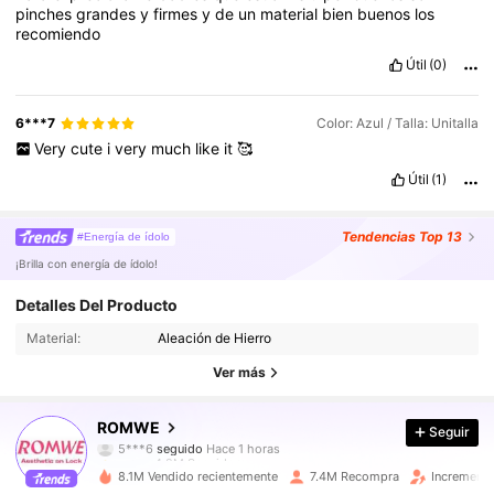
pinches
grandes
y
firmes
y
de
un
material
bien
buenos
los
recomiendo
Útil
(0)
6***7
Color: Azul / Talla: Unitalla
Very
cute
i
very
much
like
it
🥰
Útil
(1)
Tendencias
Top 13
#Energía de ídolo
¡Brilla con energía de ídolo!
4.2M Seguidores
4,91
Detalles Del Producto
Material:
Aleación de Hierro
4.2M Seguidores
4,91
Ver más
4.2M Seguidores
4,91
ROMWE
Seguir
5***6
seguido
Hace 1 horas
4.2M Seguidores
4,91
8.1M Vendido recientemente
7.4M Recompra
Incremento