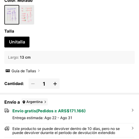
dos, clip BB, accesorios para el cabello
Color: Morado
Talla
Unitalla
Largo
:
13 cm
Guía de Tallas
Cantidad:
Envío a
Argentina
Envío gratis(Pedidos ≥ ARS$171.166)
Entrega estimada:
Ago 22 - Ago 31
Este producto se puede devolver dentro de 10 días, pero no se
puede devolver durante el período de devolución extendido