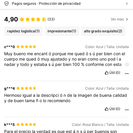
Pagos seguros · Protección de privacidad
4,90
(33)
Ver más
rapidez logística
(1)
impresionante
(1)
alto grado exquisito
(2)
c***0
Color: Azul / Talla: Unitalla
Muy
bueno
me
encant
ó
porque
me
qued
ó
s
ú
per
bien
con
el
cuerpo
me
qued
ó
muy
ajustado
y
no
eran
como
uno
pod
í
a
nadar
y
todo
y
estaba
s
ú
per
bien
100
%
conforme
con
esta
compra
es
una
de
las
mejores
compras
que
he
realizado
Útil
(0)
g***4
Color: Azul / Talla: Unitalla
Hermoso
igual
a
la
descripci
ó
n
de
la
imagen
de
buena
calidad
y
de
buen
tama
ñ
o
lo
recomiendo
Útil
(0)
k***5
Color: Rosa Blanco / Talla: Unitalla
Para
el
precio
la
verdad
es
que
est
á
n
s
ú
per
buenos
son