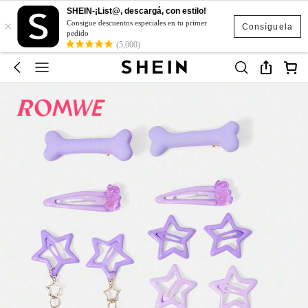
SHEIN-¡List@, descargá, con estilo!
×
Consigue descuentos especiales en tu primer
Consíguela
pedido
(5,000)