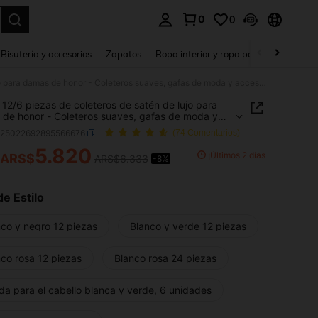
0
0
a. Press Enter to select.
Bisutería y accesorios
Zapatos
Ropa interior y ropa para dormir
Ho
Set de 12/6 piezas de coleteros de satén de lujo para damas de honor - Coleteros suaves, gafas de moda y accesorios únicos, adecuados para obsequios de despedida de soltera, propuestas a damas de honor, fiesta de novia y celebraciones de boda
 12/6 piezas de coleteros de satén de lujo para
de honor - Coleteros suaves, gafas de moda y
rios únicos, adecuados para obsequios de
h25022692895566676
(74 Comentarios)
ida de soltera, propuestas a damas de honor,
 de novia y celebraciones de boda
5.820
¡Últimos 2 días
ARS$
ARS$6.333
-8%
ICE AND AVAILABILITY
de Estilo
nco y negro 12 piezas
Blanco y verde 12 piezas
nco rosa 12 piezas
Blanco rosa 24 piezas
da para el cabello blanca y verde, 6 unidades