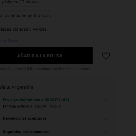
 y blanco 12 piezas
os blancos beige 6 piezas
piezas blancas y verdes
a de Tallas
AÑADIR A LA BOLSA
asta
3
puntos SHEIN calculados al finalizar la compra.
ío a
Argentina
Envío gratis(Pedidos ≥ ARS$171.166)
Entrega estimada:
Ago 24 - Ago 31
Devoluciones aceptadas
Seguridad en las compras