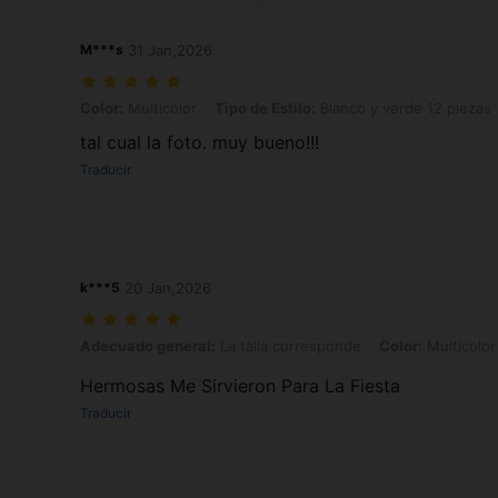
M***s
31 Jan,2026
Color: Multicolor, Tipo de Estilo: Blanco y verde 12 piezas
Color:
Multicolor
Tipo de Estilo:
Blanco y verde 12 piezas
tal cual la foto. muy bueno!!!
Traducir
k***5
20 Jan,2026
Adecuado general: La talla corresponde, Color: Multicolor, Tipo de E
Adecuado general:
La talla corresponde
Color:
Multicolor
Hermosas Me Sirvieron Para La Fiesta
Traducir