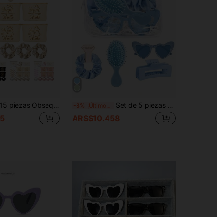
piezas Obsequio de propuesta para damas de honor Novia Cosmética 5 piezas Bolsas de maquillaje 5 piezas Scrunchies y lazos para el cabello de la novia 5 piezas Gafas con forma de corazón para la fiesta de despedida de soltera y obsequios de boda
Set de 5 piezas de suministros para la fiesta nupcial, que incluye bolsa de maquillaje transparente, gafas decorativas, pasadores para el cabello, cepillo, pulsera anudada, adecuado para bodas, pijamadas, despedidas de soltera
-3%
¡Últimos 2 días
5
ARS$10.458