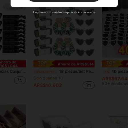
Nuevo usuario
Cupones confirmados después de iniciar sesión
40
%DE
Cupón de producto
DESCUENTO
Límite de ARS$82.160
Pedidos de
Por tiempo limitado
+ARS$102.700
Ahorro de
Ahorro de ARS$514
RS$1.044
oltera, Scrunchies para el cabello para la fiesta de la novia, Conjunto de Scrunchies para el cabello de la despedida de soltera, Accesorios de gafas de boda para la despedida de soltera
18 piezas/Set Regalos de Propuesta para Dama de Honor, Incluye Vasos para Dama de Honor, Pasadores de Cabello, Ligas para el Cabello, Regalos para la Novia, Adecuado como Regalos de Boda para Despedida de Soltera y Celebraciones de Boda
40 piezas Gafas con forma de corazón | Accesorios para fiestas de bod
-3%
¡Últimos 2 días
-1%
Solo quedan 10
ARS$67.64
80+ vendidos
ARS$16.603