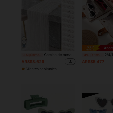
Ahor
Camino de mesa de gasa, 1/6/10 piezas Gris Azul/Beige Camino de mesa de gasa Estilo bohemio Tela de gasa Camino de mesa Estilo rústico Camino de mesa transparente Adecuado para boda, cumpleaños, fiesta de baby shower Decoración de mesa estilo bohemio (Gris Azul/Beige)
2/4/12 piezas Gafas con forma de corazón para fiesta nu
-8%
¡Últimos 2 días
-3%
¡Últimos 2 días
ARS$3.629
ARS$5.477
Clientes habituales