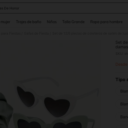
s De Honor
and down arrow keys to navigate search Búsqueda reciente and Busca y Encuentr
 mujer
Trajes de baño
Niños
Talla Grande
Ropa para hombre
 para Fiestas
Gafas de Fiesta
/
/
Set de
damas 
acceso
SKU: s
desped
fiesta
Desde
PR
Tipo 
Bla
Bla
Ban