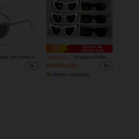
Ahorro de
ARS$1.695
1-12 piezas Gafas con forma de corazón, accesorios para fiestas al aire libre, regalo para damas de honor, suministros para bodas, suministros para fiestas, accesorios para fotos de cumpleaños, gafas de moda, gafas para mascotas, set de bolsas de regalo con gafas, regalo de boda
10 piezas Gafas de moda con forma de corazón, accesorio de moda perfecto unisex para fiestas, bodas, fotografía de Navidad y Año Nuevo, con marco blanco y lentes negros, gafas de moda, gafas de decoración para bodas, regalo de boda, accesorios para damas de honor y padrinos
-8%
¡Últimos 2 días
ARS$19.530
Clientes habituales