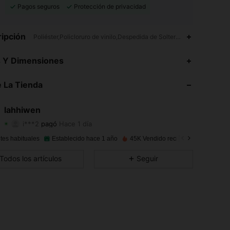
Pagos seguros
Protección de privacidad
ipción
Poliéster,Policloruro de vinilo,Despedida de Soltera,Fiesta Nupcial
s Y Dimensiones
 La Tienda
4,91
226
4.1K
lahhiwen
4,91
226
4.1K
i***2
pagó
Hace 1 día
4,91
226
4.1K
tes habituales
Establecido hace 1 año
45K Vendido recientemente
Todos los artículos
Seguir
4,91
226
4.1K
4,91
226
4.1K
4,91
226
4.1K