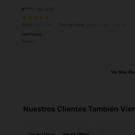
p***i
6 Sep,2025
Color: Multicolor, Tipo de Estilo: Blanco rosa 12 piezas
Color:
Multicolor
Tipo de Estilo:
Blanco rosa 12 piezas
hermoso
Traducir
Ver Más Re
Nuestros Clientes También Vie