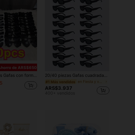
Ahorro de ARS$650
a, regalo para parejas/amigos | Cumpleaños, Halloween, Navidad, Fiesta de solteros, Celebración de bodas | Gafas con forma de corazón
20/40 piezas Gafas cuadradas vintage, unisex, adecuadas para boda, decoración de graduación y accesorios de fiesta
en Fiesta y vacaciones Gafas De Fiesta
#1 Más vendidos
5
ARS$3.937
400+ vendidos