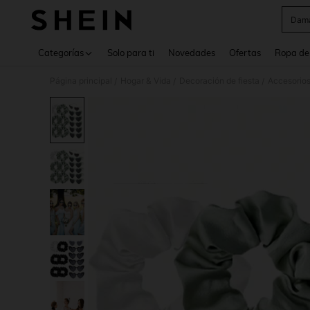
Dama
Use up 
Categorías
Solo para ti
Novedades
Ofertas
Ropa de
Página principal
Hogar & Vida
Decoración de fiesta
Accesorios
/
/
/