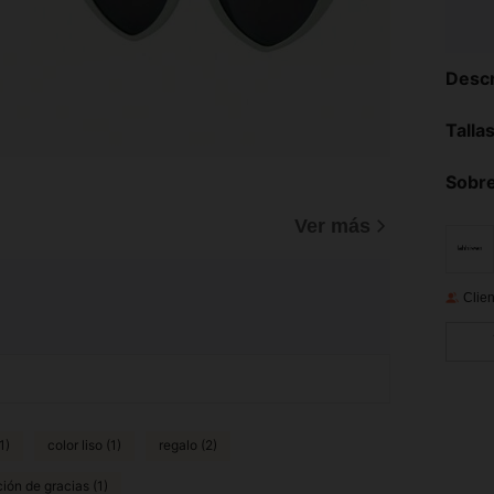
Descr
Talla
Sobre
Ver más
Clien
1)
color liso (1)
regalo (2)
ión de gracias (1)