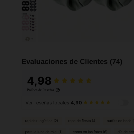
Evaluaciones de Clientes
(74)
4,98
Política de Reseñas
Ver reseñas locales
4,90
rapidez logística (2)
ropa de fiesta (4)
outfits de boda (
para la luna de miel (1)
como en las fotos (6)
día de acc