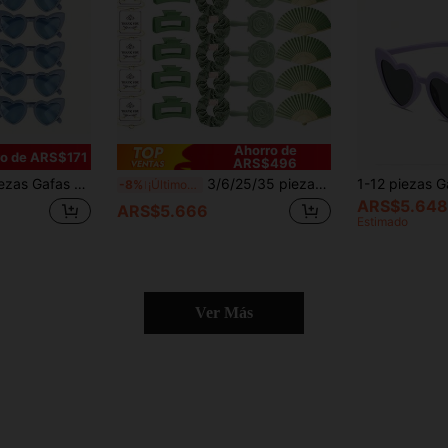
Ahorro de
ro de ARS$171
ARS$496
ores de dopamina, moda moderna europea y americana, unisex, adecuadas para salidas, deportes, fiestas, Navidad, bodas, cumpleaños, reuniones de Año Nuevo
3/6/25/35 piezas Conjunto de regalo para damas de honor en verde salvia, incluye bolsa de cosméticos transparente, diadema, pulsera, tocado, espejo compacto, pasadores de pelo y abanico - Obsequios para padrinos de boda en verde oliva, adecuado para el Día de San Valentín, bodas y despedida de soltera, regalo del Día de San Valentín
-8%
¡Últimos 2 días
ARS$5.648
ARS$5.666
Estimado
Ver Más