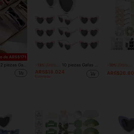
ro de ARS$171
pcial, accesorios para ducha nupcial al aire libre, regalos para damas de honor, suministros para bodas, suministros para fiestas
10 piezas Gafas de novia con strass, gafas individuales, recuerdos sueltos para la fiesta de novia y damas de honor
15 
-13%
¡Últimos 2 días
-10%
¡Últimos 3 días
ARS$18.024
ARS$26.80
Estimado