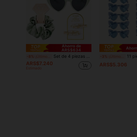
Ahorro de
Ahor
ARS$634
Set de 4 piezas de regalo para dama de honor, pinza para el cabello de dama de honor, diadema de dama de honor, accesorios de dama de honor, regalo para la fiesta de novia, accesorios para el cabello de seda y satén suave, regalo de boda para dama de honor, para mujeres (), estilo bohemio
11 piezas Gafas con marco con forma de corazón, gafas para fotos, col
-8%
¡Últimos 2 días
-3%
¡Últimos 2 días
ARS$7.240
ARS$5.306
Estimado