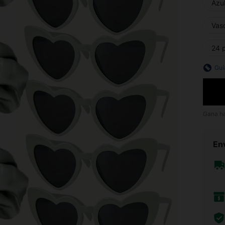
Azul
Vas
24 
Guí
Gana h
Env