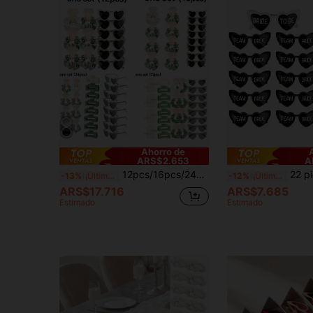
Ahorro de
ARS$2.653
A
12pcs/16pcs/24pcs/32pcs Juego de Diademas de Cabello Rizado de Satén para Damas de Honor + Gafas con Forma de Corazón, Banda de Cabello No Dañina, Regalo Creativo para Fiesta de Boda, Regalo Favorito para Propuesta de Dama de Honor, Navidad, Fiesta de Año Nuevo, Accesorio para Fotos
22 piezas Conjunto de regalo para propuesta de boda, Gafas para despedida de s
-13%
¡Últimos 2 días
-12%
¡Últimos 2 días
ARS$17.716
ARS$7.685
Estimado
Estimado