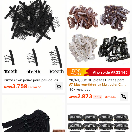
Ahorro de ARS$445
Pinzas con peine para peluca, clips
20/40/50/100 piezas Pinzas para e
de acero inoxidable de 4/6/8 diente
l cabello, adecuadas para extension
#7 Más vendidos
en Multicolor Gorros y herramientas para pelucas
3.759
ARS$
Estimado
s para extensiones de cabello, con
es de cabello, pinzas metálicas par
50+ vendidos
pinzas de agarre de goma
a pelucas, aplicables para extensio
2.973
nes de cabello
ARS$
-13%
Estimado