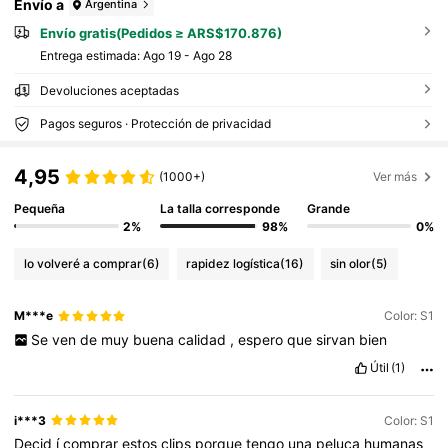
Envío a
Argentina
Envío gratis(Pedidos ≥ ARS$170.876)
Entrega estimada:
Ago 19 - Ago 28
Devoluciones aceptadas
Pagos seguros · Protección de privacidad
4,95
(1000+)
Ver más
Pequeña
La talla corresponde
Grande
2%
98%
0%
lo volveré a comprar
(6)
rapidez logística
(16)
sin olor
(5)
M***e
Color: S1
Se
ven
de
muy
buena
calidad
,
espero
que
sirvan
bien
Útil
(1)
i***3
Color: S1
Decid
í
comprar
estos
clips
porque
tengo
una
peluca
humanas