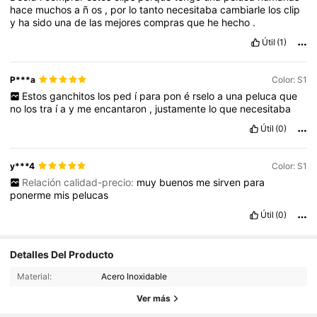
hace
muchos
a
ñ
os
,
por
lo
tanto
necesitaba
cambiarle
los
clip
y
ha
sido
una
de
las
mejores
compras
que
he
hecho
.
Útil
(1)
P***a
Color: S1
Estos
ganchitos
los
ped
í
para
pon
é
rselo
a
una
peluca
que
no
los
tra
í
a
y
me
encantaron
,
justamente
lo
que
necesitaba
Útil
(0)
y***4
Color: S1
Relación calidad-precio:
muy
buenos
me
sirven
para
ponerme
mis
pelucas
Útil
(0)
Detalles Del Producto
340K Seguidores
4,81
Material:
Acero Inoxidable
340K Seguidores
4,81
Ver más
340K Seguidores
4,81