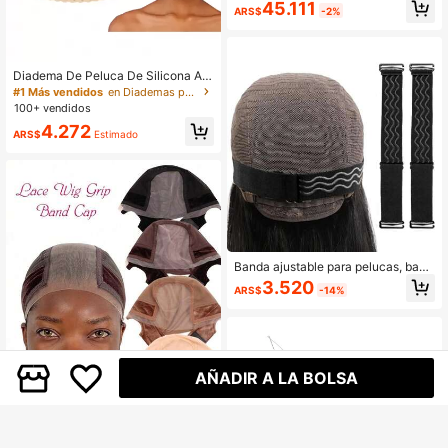
cabeza de modelo de lona con orifi
45.111
ARS$
-2%
cios de montaje, adecuada para la
confección de pelucas, peinado y e
xhibición, hecha de gránulos de cor
cho suave, forma de cabeza talla gr
ande realista
Diadema De Peluca De Silicona Aju
stable Para Sujetar Pelucas Sin Res
#1 Más vendidos
en Diademas para pelucas Gorros y herramientas par
balones Y Agarre Sin Costuras, Par
100+ vendidos
a Deportes De Yoga Para Hombres
4.272
Y Mujeres (marrón Claro)
ARS$
Estimado
Banda ajustable para pelucas, band
a elástica antideslizante ajustable n
3.520
ARS$
-14%
egra de 1-3 piezas para hacer pelu
cas
AÑADIR A LA BOLSA