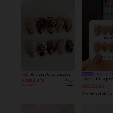
10 piezas Uñas postizas Y2K de forma almendrada corta con diseño 3D tallado, estampado marrón y dorado, estilo francés hecho a mano, base color nude, Mocha Mousse
JUTI NAILS
-4%
JUTI 10 piezas de puntas de uñas cortas con forma de almendra hechas a mano | Color base nude, decoradas con flores
-18%
ARS$8.349
Estimado
ARS$7.288
Clientes habitua