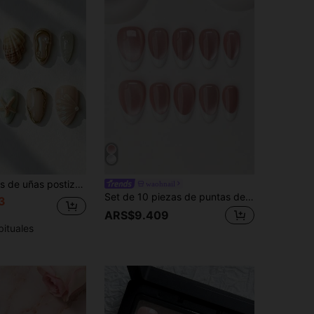
s a mano con patrón de ondas de agua, concha, estrella de mar, perla, gota de agua y marco dorado, efecto 3D en relieve, estilo de vacaciones de verano, talladas, hechas a mano
waohnail
Set de 10 piezas de puntas de uñas en forma de almendra estilo Y2K "baddie", color nude y blanco con diseño de puntas francesas y ojo de gato, adecuado para fiestas, bodas y uso diario, incluye herramientas, gran regalo para mujeres y niñas Uñas postizas
3
ARS$9.409
bituales