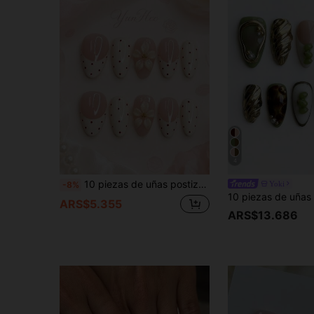
4
10 piezas de uñas postizas ovaladas medianas hechas a mano, punta francesa en color crema nude con pequeños lunares rojos y flores 3D en color crema blanco con centros de cuentas doradas, set de uñas postizas reutilizables suaves, dulces y románticas, adecuadas para citas, bodas y manicura diaria
Yoki
-8%
ARS$5.355
ARS$13.686