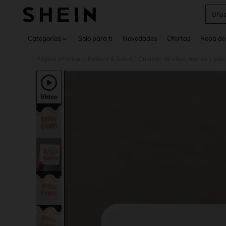
Uñas
Use up 
Categorías
Solo para ti
Novedades
Ofertas
Ropa de
Página principal
Belleza & Salud
Cuidado de uñas, manos y pies
/
/
Video