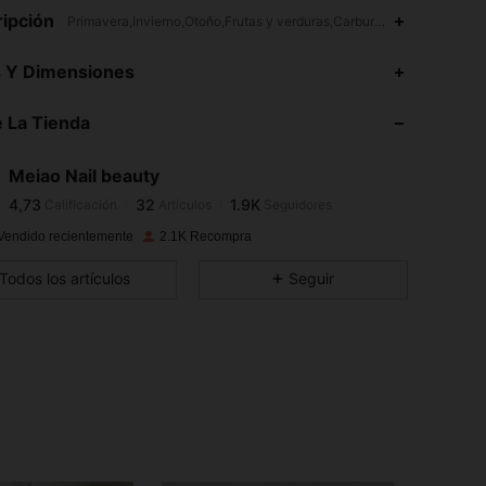
ipción
Primavera,Invierno,Otoño,Frutas y verduras,Carburo de Silicio Artifici
4,73
32
1.9K
s Y Dimensiones
4,73
32
1.9K
 La Tienda
4,73
32
1.9K
4,73
32
1.9K
Meiao Nail beauty
4,73
32
1.9K
Calificación
Artículos
Seguidores
g***n
seguido
Hace 1 día
4,73
32
1.9K
Vendido recientemente
2.1K Recompra
4,73
32
1.9K
Todos los artículos
Seguir
4,73
32
1.9K
4,73
32
1.9K
4,73
32
1.9K