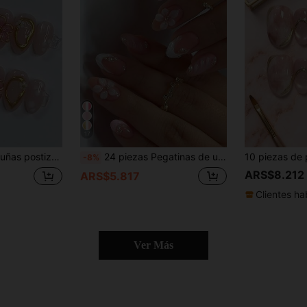
17
 dorados, de estilo Y2K, de alta calidad, hechas a mano, versátiles y adecuadas para uso diario de niñas
24 piezas Pegatinas de uñas de gel 3D ovaladas cortas, crea uñas con flores de perlas, uñas acrílicas francesas postizas, set de uñas postizas cortas de ajuste perfecto, incluye: 1 pieza de gel de gelatina y 1 pieza de lima de uñas
-8%
ARS$8.212
ARS$5.817
Clientes ha
Ver Más