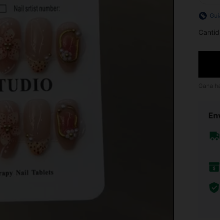
Guí
Cantid
Gana h
Env