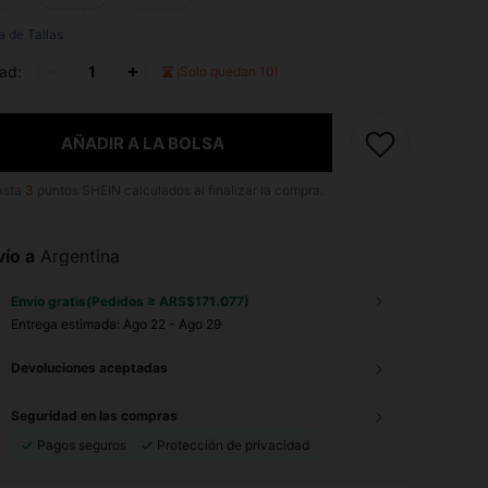
a de Tallas
ad:
¡Solo quedan 10!
AÑADIR A LA BOLSA
asta
3
puntos SHEIN calculados al finalizar la compra.
ío a
Argentina
Envío gratis(Pedidos ≥ ARS$171.077)
Entrega estimada:
Ago 22 - Ago 29
Devoluciones aceptadas
Seguridad en las compras
Pagos seguros
Protección de privacidad