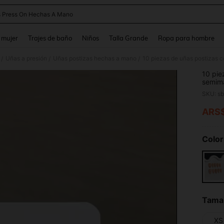
 Press On Hechas A Mano
and down arrow keys to navigate search Búsqueda reciente and Busca y Encuentr
 mujer
Trajes de baño
Niños
Talla Grande
Ropa para hombre
Uñas a presión
Uñas postizas hechas a mano
/
/
/
10 pie
semima
francés
SKU: s
mar do
ajuste
ARS
PR
uso di
hecha
Color
Tama
XS