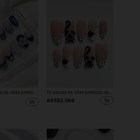
 decoración de flor azul 3D y cuentas doradas, uñas elegantes retro de porcelana china azul y blanca, reutilizables para uso diario, citas y oficina, regalo ideal para chicas
10 piezas de uñas postizas de forma de almendra hechas a mano, punta francesa blanca, lunares, diseño de gato 3D, diseño de botón, pegatinas de uñas acrílicas minimalistas y lindas, adecuadas para niñas y mujeres para uso diario, vacaciones, campus, citas y otras ocasiones
9
ARS$2.566