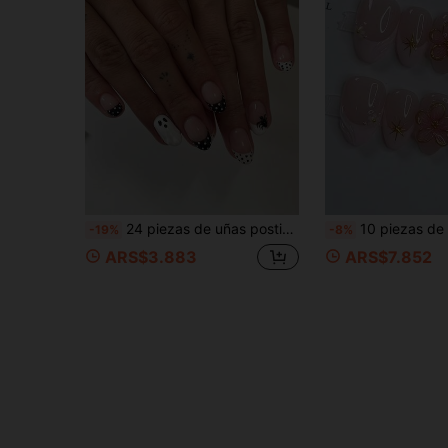
24 piezas de uñas postizas cortas con forma de almendra, diseño de Halloween en blanco y negro con ondas, puntos, estilo francés, gotas de fantasma, uñas de acrílico con presión, gel, set de uñas (incluye: 1 pieza de pegamento de gelatina y 1 lima de uñas), adecuadas para citas diarias de mujeres
10 piezas de uñas postizas de corte almendrado, de estilo francés, con flores pequeñas y lindas de color rosa con bordes
-19%
-8%
ARS$3.883
ARS$7.852