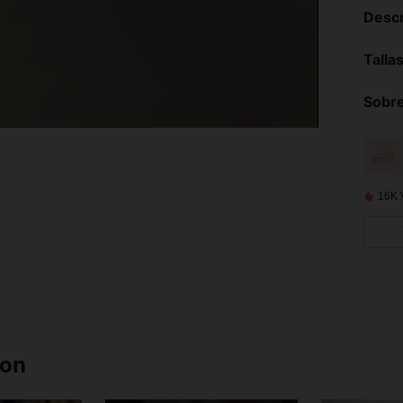
Descr
Talla
Sobre
16K 
ron