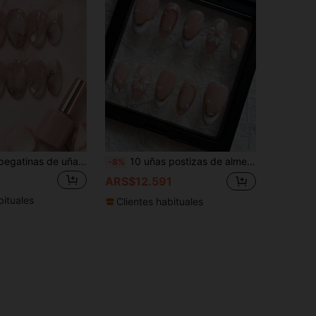
10 piezas de pegatinas de uñas con textura de mármol rosa con líneas doradas & efecto de ojo de gato, forma ovalada corta adecuada para boda, primavera, Día de la Madre, uso diario, incluye esmalte de gel y lima de uñas, suministros de manicura DIY uñas hechas a mano uñas postizas
10 uñas postizas de almendra rosa hechas a mano, puntas francesas blancas, con baño de oro 3D y talla floral perlada, de estilo simple y suave, adecuadas para niñas y mujeres para uso diario, vacaciones y decoración de uñas para bodas. Incluye gel de gelatina y lima de uñas
-8%
ARS$12.591
bituales
Clientes habituales