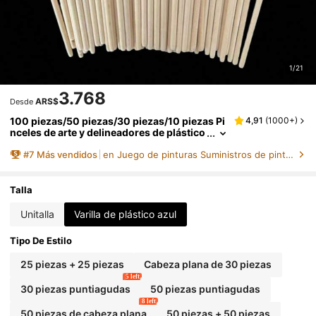
1/21
3.768
ARS$
Desde
100 piezas/50 piezas/30 piezas/10 piezas Pi
4,91
(
1000+
)
nceles de arte y delineadores de plástico
azul con mango, adecuados para pintar,
#
7
Más vendidos
en Juego de pinturas Suministros de pintura y dibu
dibujar y perfilar, de vuelta a la escuela, útiles
escolares
Talla
Unitalla
Varilla de plástico azul
Tipo De Estilo
25 piezas + 25 piezas
Cabeza plana de 30 piezas
5 left
30 piezas puntiagudas
50 piezas puntiagudas
8 left
50 piezas de cabeza plana
50 piezas + 50 piezas