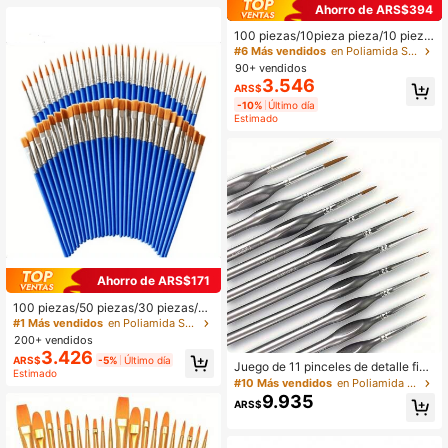
Ahorro de ARS$394
100 piezas/10pieza pieza/10 pieza
s Bolígrafos de arte con ganchos pa
#6 Más vendidos
en Poliamida Suministros de pintura y dibujo
ra pinceles de madera, adecuados
90+ vendidos
para líneas de contorno en pintura a
3.546
ARS$
rtística
-10%
Último día
Estimado
Ahorro de ARS$171
100 piezas/50 piezas/30 piezas/10
piezas Pinceles de pintura con man
#1 Más vendidos
en Poliamida Suministros de pintura y dibujo
go de plástico azul, suministros de
200+ vendidos
arte adecuados para dibujo de bella
3.426
ARS$
-5%
Último día
s artes, delineado
Juego de 11 pinceles de detalle fino
Estimado
para miniaturas - Diseño de mango
#10 Más vendidos
en Poliamida Suministros de pintura y dibujo
triangular - Adecuado para pintura
9.935
ARS$
acrílica, fabricación de modelos en
miniatura - Cerdas precisas de alta
calidad, ideal para artistas y aficion