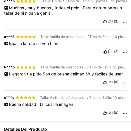
d***n
Talla: Unitalla / Tipo de Estilo: 25 piezas + 25 piezas
Muchos
,
muy
buenos
,
lindos
el
pelo
.
Para
pintura
para
un
taller
de
ni
ñ
os
va
genial
Útil
(3)
a***8
Talla: Varilla de plástico azul / Tipo de Estilo: 10 piezas puntiagudas
Igual
a
la
foto
se
ven
bien
Útil
(2)
P***o
Talla: Varilla de plástico azul / Tipo de Estilo: 25 piezas + 25 piezas
Llegaron
r
á
pido
Son
de
buena
calidad
Muy
faciles
de
usar
Útil
(0)
c***c
Talla: Varilla de plástico azul / Tipo de Estilo: 10 piezas de cabeza plana
Buena
calidad
,
tal
cual
la
imagen
Útil
(0)
516 Seguidores
4,86
Detalles Del Producto