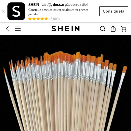
SHEIN-¡List@, descargá, con estilo!
×
Consigue descuentos especiales en tu primer
Consíguela
pedido
(5,000)