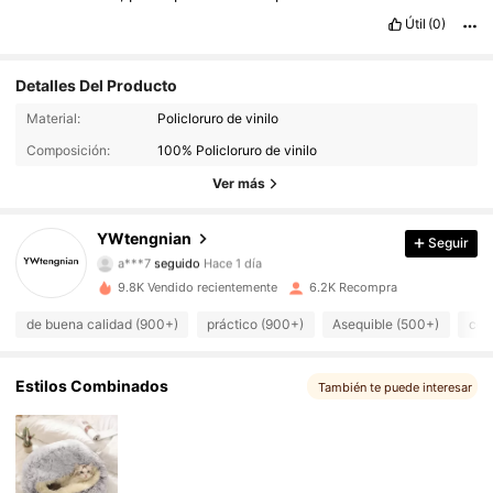
Útil
(0)
Detalles Del Producto
119 Seguidores
4,95
Material:
Policloruro de vinilo
Composición:
100% Policloruro de vinilo
119 Seguidores
4,95
Ver más
119 Seguidores
4,95
YWtengnian
Seguir
a***7
seguido
Hace 1 día
119 Seguidores
4,95
9.8K Vendido recientemente
6.2K Recompra
119 Seguidores
4,95
de buena calidad (900+)
práctico (900+)
Asequible (500+)
com
119 Seguidores
4,95
Estilos Combinados
También te puede interesar
119 Seguidores
4,95
119 Seguidores
4,95