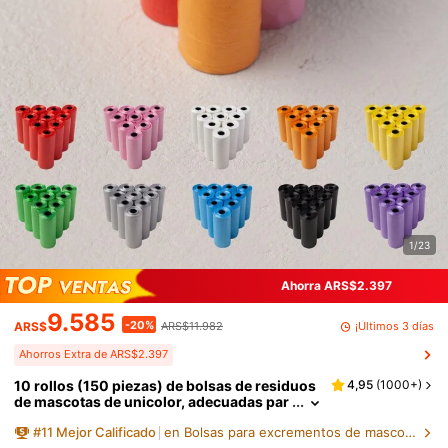
1/23
Ahorra ARS$2.397
9.585
-20%
¡Últimos 3 días
ARS$
ARS$11.982
Ahorros Extra de ARS$2.397
10 rollos (150 piezas) de bolsas de residuos
4,95
(
1000+
)
de mascotas de unicolor, adecuadas par
a la limpieza de heces de gatos/perros y
#
11
Mejor Calificado
en Bolsas para excrementos de mascotas/Recogedor d
suministros sanitarios