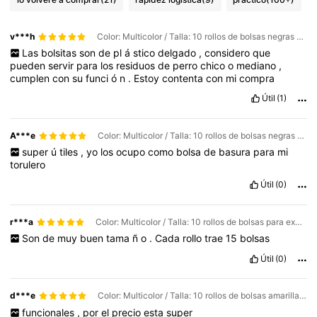
v***h
Color: Multicolor / Talla: 10 rollos de bolsas negras para excrementos de mascotas.
Las
bolsitas
son
de
pl
á
stico
delgado
,
considero
que
pueden
servir
para
los
residuos
de
perro
chico
o
mediano
,
cumplen
con
su
funci
ó
n
.
Estoy
contenta
con
mi
compra
Útil
(1)
A***e
Color: Multicolor / Talla: 10 rollos de bolsas negras para excrementos de mascotas.
super
ú
tiles
,
yo
los
ocupo
como
bolsa
de
basura
para
mi
torulero
Útil
(0)
r***a
Color: Multicolor / Talla: 10 rollos de bolsas para excrementos de mascotas de varios colores.
Son
de
muy
buen
tama
ñ
o
.
Cada
rollo
trae
15
bolsas
Útil
(0)
d***e
Color: Multicolor / Talla: 10 rollos de bolsas amarillas para excrementos de mascotas.
funcionales
,
por
el
precio
esta
super