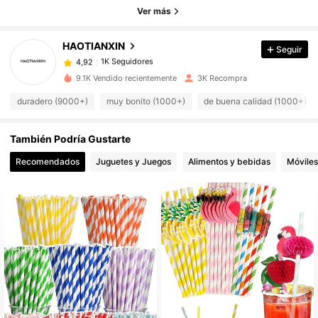
Ver más
1K Seguidores
4,92
1K Seguidores
4,92
HAOTIANXIN
Seguir
1K Seguidores
4,92
9.1K Vendido recientemente
3K Recompra
1K Seguidores
4,92
duradero (9000+)
muy bonito (1000+)
de buena calidad (1000+)
1K Seguidores
4,92
1K Seguidores
4,92
También Podría Gustarte
1K Seguidores
4,92
Recomendados
Juguetes y Juegos
Alimentos y bebidas
Móviles
1K Seguidores
4,92
1K Seguidores
4,92