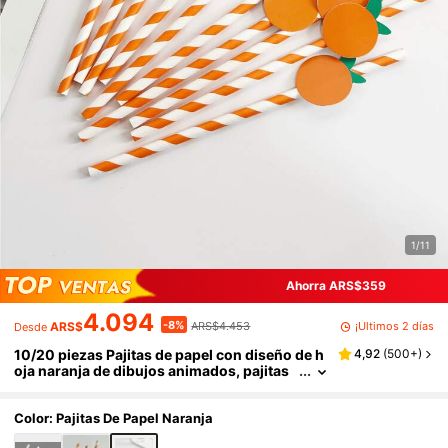
1/11
Ahorra ARS$359
4.094
-8%
¡Últimos 2 días
ARS$
ARS$4.453
Desde
10/20 piezas Pajitas de papel con diseño de h
4,92
(
500+
)
oja naranja de dibujos animados, pajitas
decorativas para fiestas de cumpleaños y
postres para batidos, leche, té, zumo, cóctele
s, bebidas frías, regalo para novia, pastelería,
Color: Pajitas De Papel Naranja
refrescos, bar de aperitivos, oficina, bar, resta