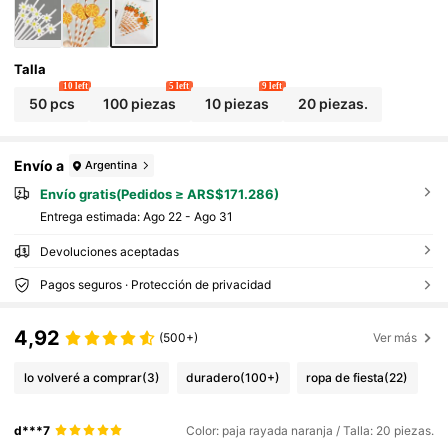
urante, fiesta de cumpleaños
Talla
10 left
5 left
9 left
50 pcs
100 piezas
10 piezas
20 piezas.
Envío a
Argentina
Envío gratis(Pedidos ≥ ARS$171.286)
Entrega estimada:
Ago 22 - Ago 31
Devoluciones aceptadas
Pagos seguros · Protección de privacidad
4,92
(500+)
Ver más
lo volveré a comprar
(3)
duradero
(100+)
ropa de fiesta
(22)
d***7
Color: paja rayada naranja / Talla: 20 piezas.