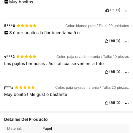
Muy
bonitos
Útil
(1)
5***0
Color: blanco puro / Talla: 20 unidades
S
ú
per
bonitos
la
flor
buen
tama
ñ
o
Útil
(0)
v***2
Color: paja rayada naranja / Talla: 10 piezas
Las
pajitas
hermosas
.
As
í
tal
cual
se
ven
en
la
foto
Útil
(0)
j***a
Color: paja rayada naranja / Talla: 20 piezas.
Muy
bonito
!
Me
gust
ó
bastante
Útil
(0)
Detalles Del Producto
1K Seguidores
4,92
Material:
Papel
1K Seguidores
4,92