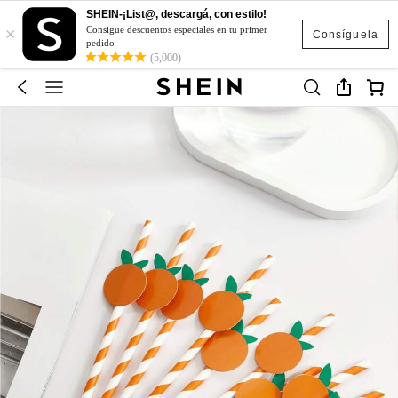
SHEIN-¡List@, descargá, con estilo!
×
Consigue descuentos especiales en tu primer
Consíguela
pedido
(5,000)