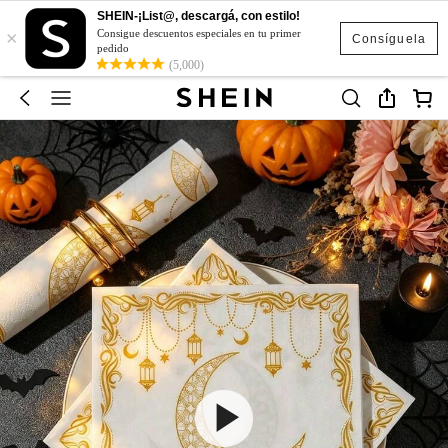
SHEIN-¡List@, descargá, con estilo!
×
Consigue descuentos especiales en tu primer
Consíguela
pedido
(5,000)