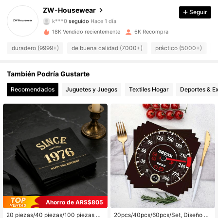
1.5K Seguidores
4,91
ZW-Housewear
Seguir
k***0
seguido
Hace 1 día
1.5K Seguidores
4,91
18K Vendido recientemente
6K Recompra
1.5K Seguidores
duradero (9999+)
de buena calidad (7000+)
práctico (5000+)
b
4,91
1.5K Seguidores
4,91
También Podría Gustarte
Recomendados
Juguetes y Juegos
Textiles Hogar
Deportes & Ex
1.5K Seguidores
4,91
1.5K Seguidores
4,91
1.5K Seguidores
4,91
1.5K Seguidores
4,91
1.5K Seguidores
4,91
Ahorro de ARS$805
20 piezas/40 piezas/100 piezas Se
20pcs/40pcs/60pcs/Set, Diseño de