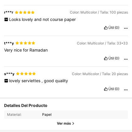
r***r
Color: Multicolor / Talla: 100 piezas
Looks
lovely
and
not
course
paper
Útil
(0)
t***y
Color: Multicolor / Talla: 33*33
Very
nice
for
Ramadan
Útil
(0)
s***y
Color: Multicolor / Talla: 20 piezas
lovely
serviettes
,
good
quality
Útil
(0)
Detalles Del Producto
1.5K Seguidores
4,91
Material:
Papel
1.5K Seguidores
4,91
Ver más