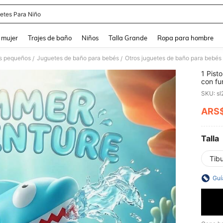
etes Para Niño
and down arrow keys to navigate search Búsqueda reciente and Busca y Encuentr
 mujer
Trajes de baño
Niños
Talla Grande
Ropa para hombre
os pequeños
Juguetes de baño para bebés
Otros juguetes de baño para bebés
/
/
1 Pist
con fu
reliev
SKU: s
redond
playas
ARS
PR
vacaci
Valent
miembr
Talla
Tib
Guí