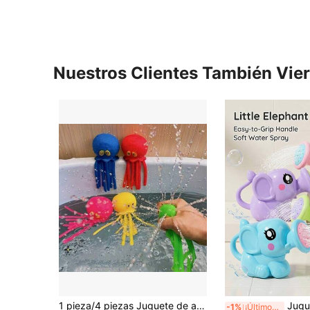
Nuestros Clientes También Vie
1 pieza/4 piezas Juguete de apretón de pulpo, juguete de agua para baño de bebé, rociador de ducha en forma de pulpo, juguete antiestrés de rociado de agua, juguete esencial para el baño del bebé, juguete flotante lindo para niños, regalo para niños y niñas
Juguete de rociado de agua con forma de elefante HAOQU, jug
-1%
¡Últimos 2 días