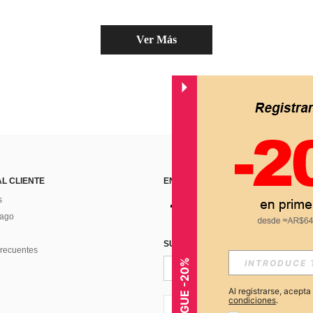
Ver Más
AL CLIENTE
ENCUÉNTRANOS EN
s
Pago
SUSCRÍBETE PARA RECIBIR OFERTA
recuentes
CONSIGUE -20%
Al registrarse, acept
condiciones
.
AR + 54