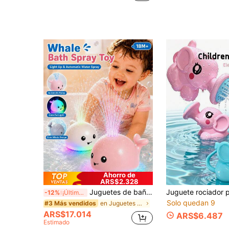
Ahorro de
ARS$2.328
Juguetes de baño para bebé, adecuados para niños pequeños, juguete de ballena brillante con rociador de agua, juguete de mesa de agua para piscina de bebé, adecuado para bebés de 3 meses en adelante, juguete de fuente de bañera, regalo de cumpleaños
-12%
¡Últimos 3 días
Solo quedan 9
en Juguetes de baño para bebés
#3 Más vendidos
ARS$17.014
ARS$6.487
Estimado