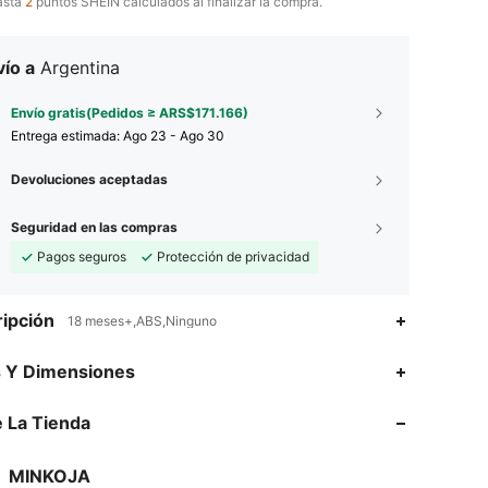
asta
2
puntos SHEIN calculados al finalizar la compra.
ío a
Argentina
Envío gratis(Pedidos ≥ ARS$171.166)
Entrega estimada:
Ago 23 - Ago 30
Devoluciones aceptadas
Seguridad en las compras
Pagos seguros
Protección de privacidad
ipción
18 meses+,ABS,Ninguno
s Y Dimensiones
 La Tienda
4,68
1.8K
4.9K
4,68
1.8K
4.9K
MINKOJA