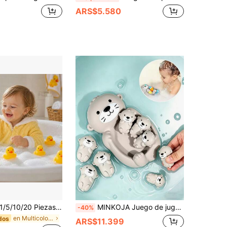
ARS$5.580
/10/20 Piezas Patos de Baño y Piscina, Juguetes de Agua para Baño, Patitos Pequeños con Sonido al Apretar, Patitos Compañeros de Juego para Baño y Natación de Bebé, Actividad de Verano en Playa y Piscina, Juguete para Niños, Regalos de Baño, Juguetes para Bebé, Baño
MINKOJA Juego de juguetes de baño con nutria linda, juego de juego de agua para bañera para niños con kit de panel trasero con ventosas fuertes que se adhieren firmemente a bañeras/piscinas. Usa la red de pesca de la nutria para atrapar las pelotas, carreras flotantes y de puntería, un gran regalo para juegos de agua en el baño, fiestas en la piscina, adecuado como regalo para niños mayores de 18 meses
-40%
en Multicolor Otros juguetes de baño para bebés
dos
ARS$11.399