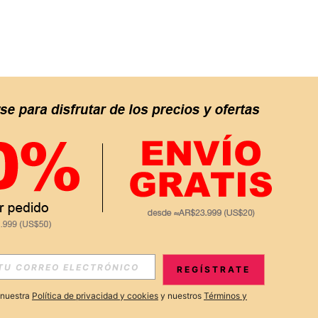
APP
S EXCLUSIVAS, PROMOCIONES Y NOTICIAS DE SHEIN
REGÍSTRATE
Suscribir
a nuestra
Política de privacidad y cookies
y nuestros
Términos y
Suscribirte