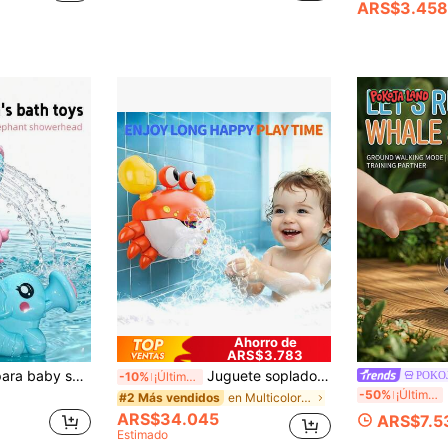
ARS$3.458
Ahorro de
ARS$3.783
Juguete rociador para baby shower HAOQU, rociador de agua con forma de elefante, juguete de ducha con diseño de animal, juguete de juego de agua para niños, accesorios de baño para bebé, 4 colores dulces para elegir
Juguete soplador de burbujas con forma de cangrejo para niños, máquina de burbujas musical eléctrica de cangrejo para la hora del baño, juguete de agua para la bañera para bebés, niños y niñas (se requieren 2 pilas AA)
POKO
-10%
¡Últimos 3 días
POKOJ
-50%
¡Últimos 3 días
en Multicolor Otros juguetes de baño para bebés
#2 Más vendidos
ARS$34.045
ARS$7.5
Estimado