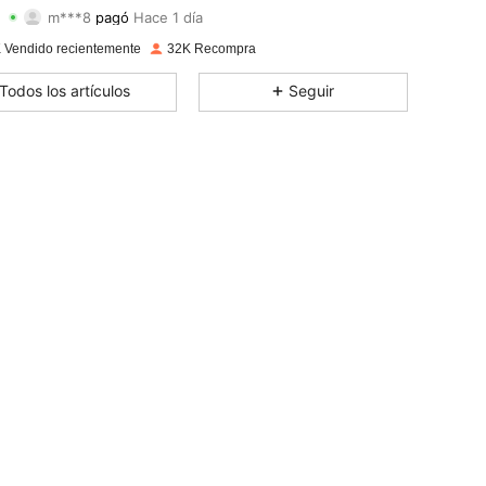
m***8
pagó
Hace 1 día
z***0
seguido
Hace 1 horas
4,68
1.8K
4.9K
 Vendido recientemente
32K Recompra
4,68
1.8K
4.9K
Todos los artículos
Seguir
4,68
1.8K
4.9K
4,68
1.8K
4.9K
4,68
1.8K
4.9K
4,68
1.8K
4.9K
4,68
1.8K
4.9K
4,68
1.8K
4.9K