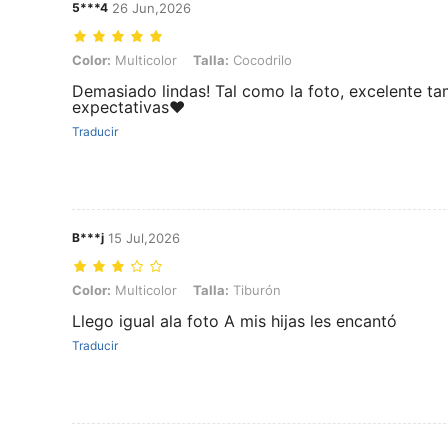
5***4
26 Jun,2026
Color: Multicolor, Talla: Cocodrilo
Color:
Multicolor
Talla:
Cocodrilo
Demasiado lindas! Tal como la foto, excelente t
expectativas❤️
Traducir
B***j
15 Jul,2026
Color: Multicolor, Talla: Tiburón
Color:
Multicolor
Talla:
Tiburón
Llego igual ala foto A mis hijas les encantó
Traducir