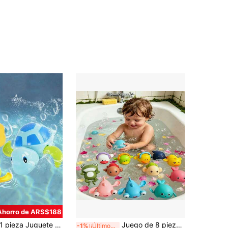
Ahorro de ARS$188
eza Juguete de baño de tortuga con cuerda divertida, adecuado para niños pequeños de 2-6 años, juguete de baño para niños, unisex para niños y niñas, juguete de juego de agua para baño, piscina, ducha, bañera, playa al aire libre, juguete sensorial, juguete mini lindo para niños, regalo de Navidad, juego para recién nacidos
Juego de 8 piezas de juguetes de baño, tortuga, tiburón, pato, rana, delfín, juegos de piscina, juego de agua, adecuado para niños de 1 a 6 años, aplicable para bañera, ducha, ducha de playa, bebés, niños, niñas, regalo de Navidad
-1%
¡Últimos 2 días