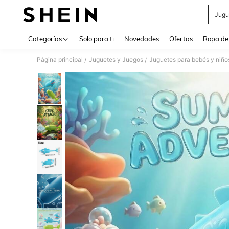
Jugu
Use up 
Categorías
Solo para ti
Novedades
Ofertas
Ropa de
Página principal
Juguetes y Juegos
Juguetes para bebés y niñ
/
/