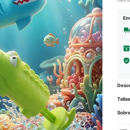
Gana h
Env
Descr
Talla
Sobre