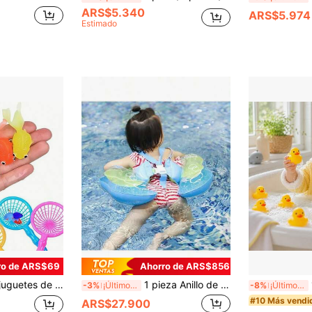
ARS$5.340
ARS$5.974
Estimado
ro de ARS$69
Ahorro de ARS$856
teriores, decoraciones y suministros para fiestas de verano, sin batería requerida (color aleatorio)
1 pieza Anillo de natación para debajo del brazo para bebés, círculo flotante inflable para niños de 0 a 3 años, flotador de cuello reforzado
1/5
-3%
¡Últimos 3 días
-8%
¡Últimos 3 días
#10 Más vendi
ARS$27.900