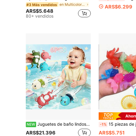
en Multicolor Otros juguetes de baño para bebés
#3 Más vendidos
ARS$6.299
ARS$5.648
80+ vendidos
Ahor
Juguetes de baño lindos para bebés y niños pequeños, animales de cuerda 2 tortugas, 2 ranas, 2 ballenas, adecuados para bañera, lavabo, piscina, regalo para niños - 6 piezas
15 piezas de juguetes de peces dorados de goma suave simulados que flotan, para juegos acuáticos interiores y ex
NEW
-1%
ARS$21.396
ARS$5.751