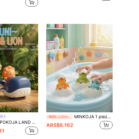
MINKOJA 1 pieza Bola de agua flotante con función de rociado para el baño. Presenta un diseño flotante con una forma circular suave. Se puede reutilizar, es fácil de operar, tiene un control de encendido/apagado conveniente, es de tamaño pequeño y es muy adecuada para usar en baños familiares, bañeras, duchas, durante viajes, decoración de habitaciones. Es un regalo ideal para festivales, adecuado para adultos, adolescentes, miembros de la familia y amigos.
JA
-50%
¡Últimos 2 días
A LAND Un juguete de baño con función de rociado de niebla de agua dinámica. Utiliza un dispositivo mecánico manual. Es de tamaño pequeño y es muy adecuado para baños familiares, bañeras, salas de estar, decoración del hogar. Es un regalo ideal para festivales, fiestas, San Valentín y es adecuado para que lo usen adultos, adolescentes, miembros de la familia y amigos.
ARS$6.162
31