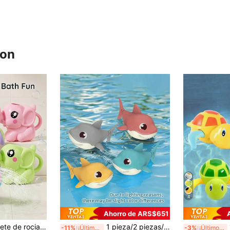
ron
4
Ahorro de ARS$651
uete de juego de agua para la hora del baño de los niños, juguete de rociado de agua con diseño de animal, accesorio para el baño del bebé
1 pieza/2 piezas/4 piezas Juguete de baño con forma de tiburón que rocía agua, juguete de bañera, juguete de ballena que rocía agua para piscina y baño, juguete de juego de agua de bañera, juguete de baño, juguete de natación, piscina de bolas, bañera de bebé, pelota de baño, color aleatorio
1 pi
-11%
¡Últimos 3 días
-3%
¡Últimos 3 días