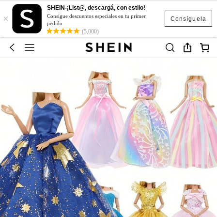
SHEIN-¡List@, descargá, con estilo!
×
Consigue descuentos especiales en tu primer
Consíguela
pedido
(5,000)