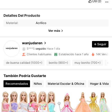
Útil
(2)
Detalles Del Producto
1K Seguidores
4,90
Material:
Acrílico
1K Seguidores
4,90
Ver más
1K Seguidores
4,90
wanjudaren
Seguir
5***5
seguido
Hace 1 día
1K Seguidores
4,90
Clientes habituales
Establecido hace 1 año
14K Vendido
de buena calidad (1000+)
bonito (900+)
muy bonito (700+)
com
1K Seguidores
4,90
También Podría Gustarte
1K Seguidores
4,90
Recomendados
Niños
Material Escolar & Oficina
Hogar & Vida
1K Seguidores
4,90
1K Seguidores
4,90
1K Seguidores
4,90