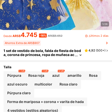
1/26
4.745
-16%
¡Últimos 2 días
ARS$
ARS$5.652
Desde
Ahorros Extra de ARS$907
1 set de vestido de bola, falda de fiesta de bod
4,92
(
500+
)
a, corona de princesa, ropa de muñeca ac
cesorios de 11.5 pulgadas, regalo para niñ
as, regalo para el día/Navidad, decoración del
hogar (sin incluir la muñeca)
Talla
1 left
3 left
6 left
Púrpura
Rosa roja
azul
amarillo
Rosa
azul oscuro
multicolor
Rosa claro
Púrpura claro
Forma de mariposa + corona + varita de hada
4 vestidos (estilos aleatorios)