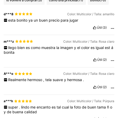
lo volveré a comprar
(3)
como una princesa
(11)
bonito
(70)
d***8
Color: Multicolor / Talla: amarillo
esta
bonito
ya
un
buen
precio
para
jugar
Útil
(3)
m***z
Color: Multicolor / Talla: Rosa claro
llego
bien
es
como
muestra
la
imagen
y
el
color
es
igual
est
á
bonita
Útil
(2)
A***o
Color: Multicolor / Talla: Rosa claro
Realmente
hermoso
,
tela
suave
y
hermosa
.
Útil
(2)
a***h
Color: Multicolor / Talla: Púrpura
super
.
lindo
me
encanto
es
tal
cual
la
foto
de
buen
tama
ñ
o
y
de
buena
calidad