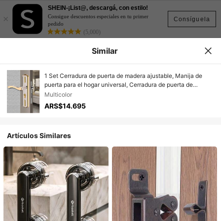
SHEIN-¡List@, descargá, con estilo!
×
Consigue descuentos especiales en tu primer
Consíguela
pedido
(5,000)
Similar
1 Set Cerradura de puerta de madera ajustable, Manija de
puerta para el hogar universal, Cerradura de puerta de
habitación interior, Perilla mecánica, Metal pulido, Sin
Multicolor
necesidad de energía, Juego de manija de puerta moderna
ARS$14.695
para decoración del hogar, Manija de puerta interior de moda
con llave, Cerradura de antirrobo universal para puerta única
Artículos Similares