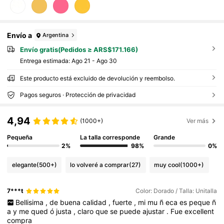
Envío a
Argentina
Envío gratis(Pedidos ≥ ARS$171.166)
Entrega estimada:
Ago 21 - Ago 30
Este producto está excluido de devolución y reembolso.
Pagos seguros · Protección de privacidad
4,94
(1000+)
Ver más
Pequeña
La talla corresponde
Grande
2%
98%
0%
elegante
(500+)
lo volveré a comprar
(27)
muy cool
(1000+)
7***t
Color: Dorado / Talla: Unitalla
Bellisima
,
de
buena
calidad
,
fuerte
,
mi
mu
ñ
eca
es
peque
ñ
a
y
me
qued
ó
justa
,
claro
que
se
puede
ajustar
.
Fue
excellent
compra