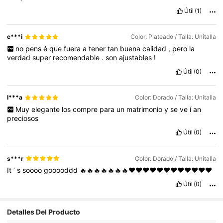
Útil
(1)
c***i
Color: Plateado / Talla: Unitalla
no
pens
é
que
fuera
a
tener
tan
buena
calidad
,
pero
la
verdad
super
recomendable
.
son
ajustables
!
Útil
(0)
l***a
Color: Dorado / Talla: Unitalla
Muy
elegante
los
compre
para
un
matrimonio
y
se
ve
í
an
preciosos
Útil
(0)
s***r
Color: Dorado / Talla: Unitalla
It
’
s
soooo
gooooddd
🔥🔥🔥🔥🔥🔥🔥❤️❤️❤️❤️❤️❤️❤️❤️❤️❤️❤️❤️
Útil
(0)
Detalles Del Producto
8.4K Seguidores
4,93