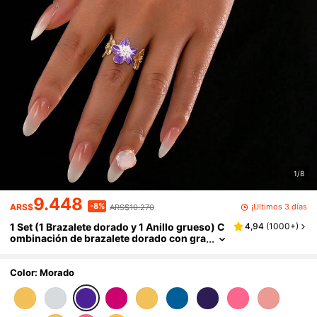
1/8
9.448
-8%
¡Últimos 3 días
ARS$
ARS$10.270
1 Set (1 Brazalete dorado y 1 Anillo grueso) C
4,94
(
1000+
)
ombinación de brazalete dorado con gra
bado floral vintage y anillo floral grueso,
duradero para el verano, adecuado para uso
diario de mujeres, vacaciones, reuniones y e
Color: Morado
ventos