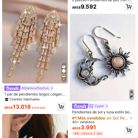
tejuelas y flecos coloridos, estilo de
9.592
Útil
(0)
ARS$
playa
r***x
Tipo de Estilo: pendientes / Color: Amarillo / Talla: Unitalla
I
love
it
so
much
!
Happy
for
the
product
and
the
quality
!
Útil
(0)
w***0
Tipo de Estilo: pendientes / Color: Amarillo / Talla: Unitalla
實品如圖無差，戴起來挺可愛
Útil
(0)
4
180 Seguidores
4,87
#GlamourFestivo
Detalles Del Producto
180 Seguidores
1 par de pendientes largos colgante
4,87
Material:
Metacrilato
s de lujo con borla grande y CZ par
Clientes habituales
a mujer, con circonita cúbica AAA b
180 Seguidores
4,87
13.018
#1 Más vendidos
en Sol Pendientes De Mujer
Cyper
rillante, regalo de San Valentín, joy
Ver más
ARS$
Estimado
ería para compromiso y boda
Clientes habituales
Pendientes de sol y luna estilo boh
180 Seguidores
4,87
emio - Pendientes de gota de crista
#1 Más vendidos
#1 Más vendidos
en Sol Pendientes De Mujer
en Sol Pendientes De Mujer
l plateado - Regalo de joyería bohe
90+ vendidos
Clientes habituales
Clientes habituales
Duoduo Jewelry Store
mia de moda
180 Seguidores
4,87
3.991
#1 Más vendidos
en Sol Pendientes De Mujer
ARS$
m***l
seguido
Hace 1 día
Clientes habituales
-3%
¡Últimos 2 días
180 Seguidores
4,87
3.9K Vendido recientemente
302 Recompra