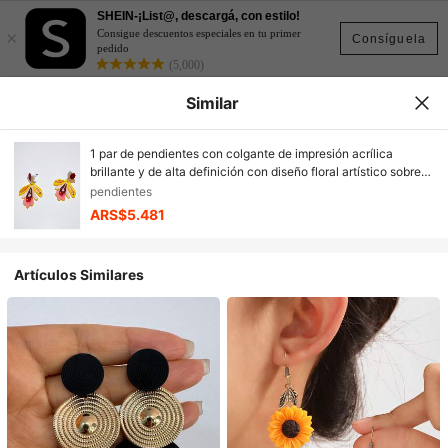
SHEIN-¡List@, descargá, con estilo!
×
Consigue descuentos especiales en tu primer
Consíguela
pedido
(5,000)
Similar
1 par de pendientes con colgante de impresión acrílica
brillante y de alta definición con diseño floral artístico sobre
fondo amarillo, adecuado para vestidos femeninos o
pendientes
atuendos casuales dulces, accesorio de joyería versátil para
ARS$5.481
uso diario, vacaciones o regalo durante todo el año
Artículos Similares