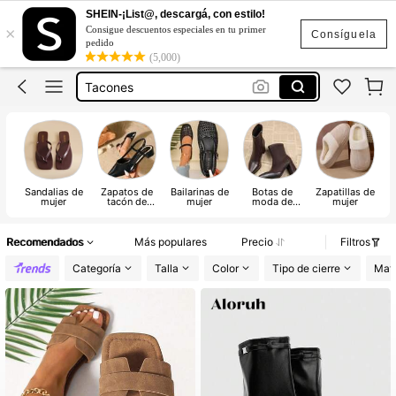
SHEIN-¡List@, descargá, con estilo!
×
Consigue descuentos especiales en tu primer
Sandalias Elegantes De Mujer
Consíguela
pedido
(5,000)
Sandalias
Tacones
Zapatos Para Mujer
Botas
Sandalias Elegantes De Mujer
Sandalias de
Zapatos de
Bailarinas de
Botas de
Zapatillas de
Z
Sandalias
mujer
tacón de
mujer
moda de
mujer
d
mujer
mujer
Recomendados
Más populares
Precio
Filtros
Categoría
Talla
Color
Tipo de cierre
Mate