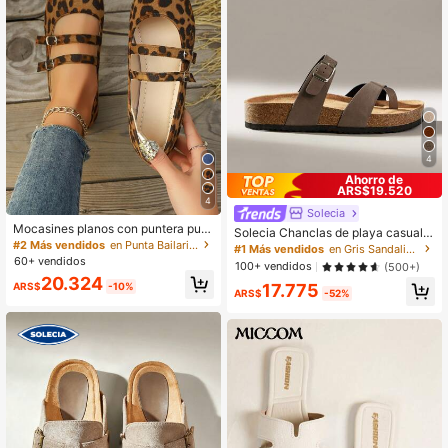
4
Ahorro de
ARS$19.520
4
Solecia
Mocasines planos con puntera punt
Solecia Chanclas de playa casuale
iaguda y estampado de leopardo pa
#2 Más vendidos
en Punta Bailarinas de mujer
s para mujer con diseño de hebilla a
#1 Más vendidos
en Gris Sandalias De Mujer
ra mujer en otoño/invierno, de mod
justable de moda
60+ vendidos
100+ vendidos
(500+)
a, casuales, cómodos y ligeros para
20.324
ir al trabajo
17.775
ARS$
-10%
ARS$
-52%