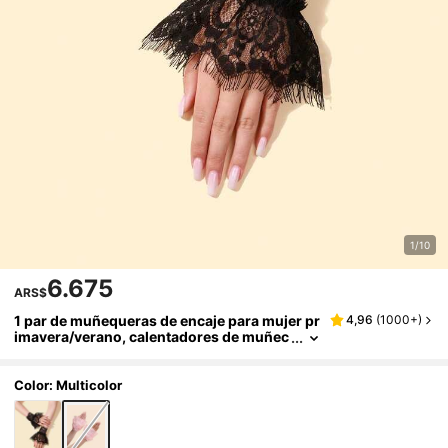
1/10
6.675
ARS$
1 par de muñequeras de encaje para mujer pr
4,96
(
1000+
)
imavera/verano, calentadores de muñec
a elásticos decorativos, guantes de medi
a-dedo con mangas de trompeta con pestañ
as
Color: Multicolor