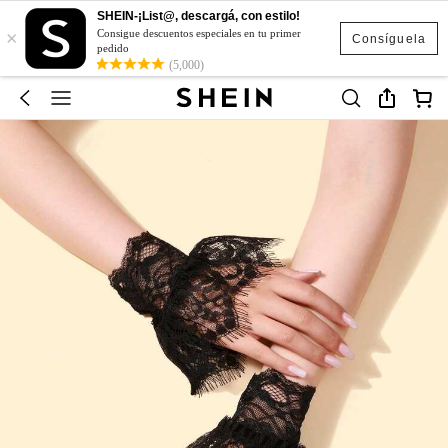
SHEIN-¡List@, descargá, con estilo!
×
Consigue descuentos especiales en tu primer
Consíguela
pedido
(5,000)