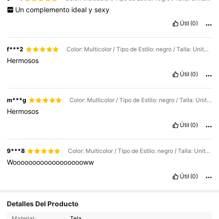
Un
complemento
ideal
y
sexy
Útil
(0)
f***2
Color: Multicolor / Tipo de Estilo: negro / Talla: Unitalla
Hermosos
Útil
(0)
m***g
Color: Multicolor / Tipo de Estilo: negro / Talla: Unitalla
Hermosos
Útil
(0)
9***8
Color: Multicolor / Tipo de Estilo: negro / Talla: Unitalla
Wooooooooooooooooooww
Útil
(0)
Detalles Del Producto
443 Seguidores
4,90
Material:
Tela