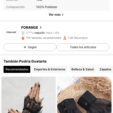
Composición:
100% Poliéster
443 Seguidores
4,90
Ver más
443 Seguidores
4,90
FORANGE
s***u
seguido
Hace 1 día
443 Seguidores
4,90
17K Vendido recientemente
1.9K Recompra
Seguir
Todos los artículos
443 Seguidores
4,90
También Podría Gustarte
443 Seguidores
4,90
Recomendados
Deportes & Exteriores
Belleza & Salud
Zapatos
443 Seguidores
4,90
443 Seguidores
4,90
443 Seguidores
4,90
443 Seguidores
4,90