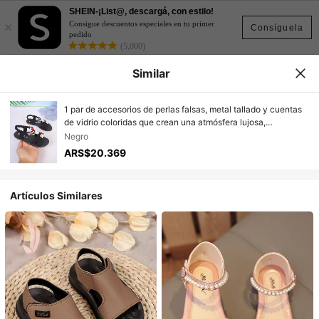
SHEIN-¡List@, descargá, con estilo!
×
Consigue descuentos especiales en tu primer
Consíguela
pedido
(5,000)
Similar
1 par de accesorios de perlas falsas, metal tallado y cuentas
de vidrio coloridas que crean una atmósfera lujosa,
adecuados para escenas casuales, sandalias planas para
Negro
niños
ARS$20.369
Artículos Similares