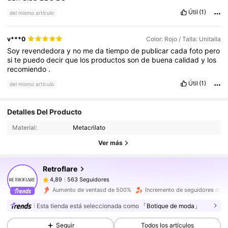
Útil
(1)
del mismo artículo
v***0
Color: Rojo / Talla: Unitalla
Soy
revendedora
y
no
me
da
tiempo
de
publicar
cada
foto
pero
si
te
puedo
decir
que
los
productos
son
de
buena
calidad
y
los
recomiendo
.
Útil
(1)
del mismo artículo
563 Seguidores
4,89
Detalles Del Producto
Material:
Metacrilato
563 Seguidores
4,89
Ver más
563 Seguidores
4,89
563 Seguidores
4,89
Retroflare
563 Seguidores
4,89
h***h
seguido
Hace 14 horas
Aumento de ventasd de 500%
Incremento de seguidores de 
563 Seguidores
4,89
Esta tienda está seleccionada como
「Botique de moda」
563 Seguidores
4,89
Seguir
Todos los artículos