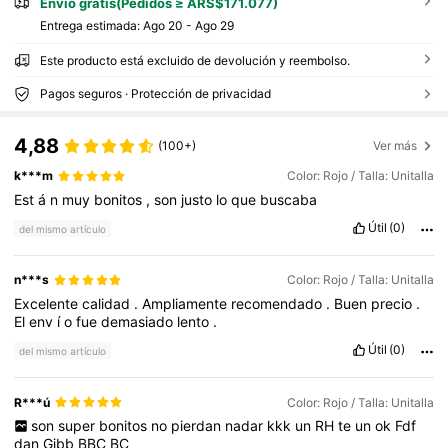
Envío gratis(Pedidos ≥ ARS$171.077)
Entrega estimada:
Ago 20 - Ago 29
Este producto está excluido de devolución y reembolso.
Pagos seguros · Protección de privacidad
4,88
(100+)
Ver más
k***m
Color: Rojo / Talla: Unitalla
Est
á
n
muy
bonitos
,
son
justo
lo
que
buscaba
Útil
(0)
del mismo artículo
n***s
Color: Rojo / Talla: Unitalla
Excelente
calidad
.
Ampliamente
recomendado
.
Buen
precio
.
El
env
í
o
fue
demasiado
lento
.
Útil
(0)
del mismo artículo
R***ú
Color: Rojo / Talla: Unitalla
son
super
bonitos
no
pierdan
nadar
kkk
un
RH
te
un
ok
Fdf
dan
Gibb
BBC
BC