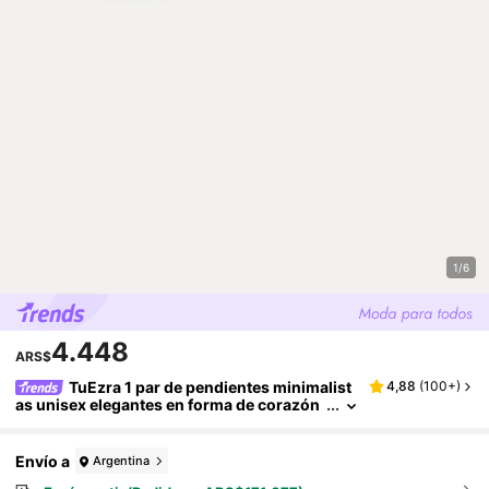
1/6
4.448
ARS$
TuEzra 1 par de pendientes minimalist
4,88
(
100+
)
as unisex elegantes en forma de corazón
hueco, adecuados para uso diario y regal
os para el Día de San Valentín, el Día de la Mad
re, mamá, madre, Día de la Madre, regalo
Envío a
Argentina