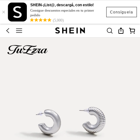
SHEIN-¡List@, descargá, con estilo!
×
Consigue descuentos especiales en tu primer
Consíguela
pedido
(5,000)