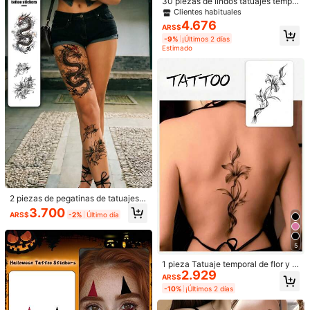
Good
quality
and
beautiful
30 piezas de lindos tatuajes tempo
alo para ella, arte corporal de moda
rales pequeños con flores de acuar
Clientes habituales
que dura de 3 a 5 días, tatuaje de c
Útil
(0)
ela, tulipanes, rosas, margaritas, lav
4.676
olumna vertebral
ARS$
anda, lirios y otros tatuajes falsos, t
-9%
¡Últimos 2 días
atuajes de arte corporal de plantas
Estimado
impermeables y duraderos, adecua
a***d
Color: Negro
dos para mujeres y niñas, se puede
n usar en todo el Body
ジャグア大好き！みぞおちか太ももに貼る予定(*´▽｀*)
Útil
(0)
1.2K Seguidores
4,85
Detalles Del Producto
Material:
Papel
1.2K Seguidores
4,85
Ver más
1.2K Seguidores
4,85
2 piezas de pegatinas de tatuajes d
e moda y geniales, tatuajes de pare
Not defined
3.700
t***i
seguido
Hace 1 día
ARS$
-2%
Último día
ja, tatuajes falsos negros, dragón, a
1.2K Seguidores
4,85
nimal, flor, impermeables y sin reflej
o, fáciles de aplicar y quitar, muy re
130K Vendido recientemente
16K Recompra
alistas, adecuados para hombres o
5
mujeres en el pecho, piernas, brazo
1.2K Seguidores
4,85
Seguir
Todos los artículos
1 pieza Tatuaje temporal de flor y vi
s, cintura, abdomen, pies, suministr
2.929
d, resistente al agua y al sudor, apt
os para fiestas de festivales de mús
ARS$
o para brazos y espalda, apariencia
ica
-10%
¡Últimos 2 días
de tatuaje realista, dura de 3 a 5 dí
1.2K Seguidores
4,85
También Podría Gustarte
as