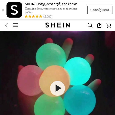
SHEIN-¡List@, descargá, con estilo!
×
Consigue descuentos especiales en tu primer
Consíguela
pedido
(5,000)