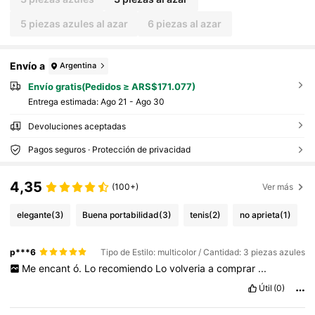
5 piezas azules al azar
6 piezas al azar
Envío a
Argentina
Envío gratis(Pedidos ≥ ARS$171.077)
Entrega estimada:
Ago 21 - Ago 30
Devoluciones aceptadas
Pagos seguros · Protección de privacidad
4,35
(100+)
Ver más
elegante
(3)
Buena portabilidad
(3)
tenis
(2)
no aprieta
(1)
p***6
Tipo de Estilo: multicolor / Cantidad: 3 piezas azules
Me
encant
ó.
Lo
recomiendo
Lo
volveria
a
comprar
...
Útil
(0)