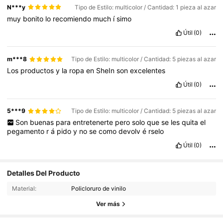
N***y
Tipo de Estilo: multicolor / Cantidad: 1 pieza al azar
muy
bonito
lo
recomiendo
much
í
simo
Útil
(0)
m***8
Tipo de Estilo: multicolor / Cantidad: 5 piezas al azar
Los
productos
y
la
ropa
en
SheIn
son
excelentes
Útil
(0)
5***9
Tipo de Estilo: multicolor / Cantidad: 5 piezas al azar
Son
buenas
para
entretenerte
pero
solo
que
se
les
quita
el
pegamento
r
á
pido
y
no
se
como
devolv
é
rselo
Útil
(0)
Detalles Del Producto
256 Seguidores
4,66
Material:
Policloruro de vinilo
256 Seguidores
4,66
Ver más
256 Seguidores
4,66