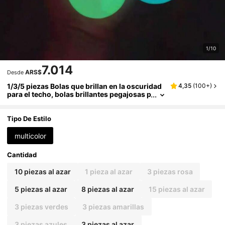
1/10
7.014
ARS$
Desde
1/3/5 piezas Bolas que brillan en la oscuridad
4,35
(
100+
)
para el techo, bolas brillantes pegajosas p
ara la pared, bolas pegajosas que brillan e
n cantidad para regalos de cumpleaños, recue
rdos de fiesta
Tipo De Estilo
multicolor
Cantidad
10 piezas al azar
1 pieza al azar
3 piezas rosa
5 piezas al azar
8 piezas al azar
15 piezas al azar
3 piezas verdes
3 piezas amarillas
3 piezas azules
3 piezas al azar