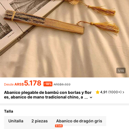
1/15
5.178
-18%
ARS$
ARS$6.322
Desde
Abanico plegable de bambú con borlas y flor
4,91
(
1000+
)
es, abanico de mano tradicional chino, a
ccesorio de baile vintage, accesorio Hanf
u, regalo de fiesta de boda de verano, acceso
rio de fotografía
Talla
Unitalla
2 piezas
Abanico de dragón gris
8 left