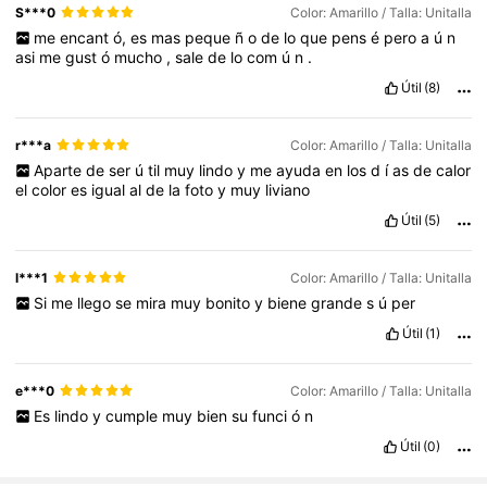
S***0
Color: Amarillo / Talla: Unitalla
me
encant
ó,
es
mas
peque
ñ
o
de
lo
que
pens
é
pero
a
ú
n
asi
me
gust
ó
mucho
,
sale
de
lo
com
ú
n
.
Útil
(8)
r***a
Color: Amarillo / Talla: Unitalla
Aparte
de
ser
ú
til
muy
lindo
y
me
ayuda
en
los
d
í
as
de
calor
el
color
es
igual
al
de
la
foto
y
muy
liviano
Útil
(5)
l***1
Color: Amarillo / Talla: Unitalla
Si
me
llego
se
mira
muy
bonito
y
biene
grande
s
ú
per
Útil
(1)
e***0
Color: Amarillo / Talla: Unitalla
Es
lindo
y
cumple
muy
bien
su
funci
ó
n
Útil
(0)