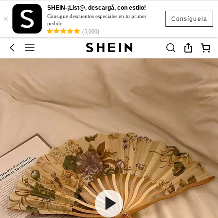
SHEIN-¡List@, descargá, con estilo!
×
Consigue descuentos especiales en tu primer
Consíguela
pedido
(5,000)