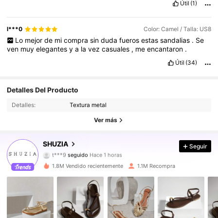
Útil
(1)
l***0
Color: Camel / Talla: US8
Lo
mejor
de
mi
compra
sin
duda
fueros
estas
sandalias
.
Se
ven
muy
elegantes
y
a
la
vez
casuales
,
me
encantaron
.
Útil
(34)
772K Seguidores
Detalles Del Producto
4,90
Detalles:
Textura metal
772K Seguidores
4,90
Ver más
772K Seguidores
4,90
SHUZIA
Seguir
t***9
seguido
Hace 1 horas
772K Seguidores
4,90
1.8M Vendido recientemente
1.1M Recompra
772K Seguidores
4,90
772K Seguidores
4,90