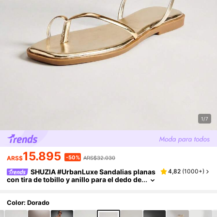
1/7
15.895
-50%
ARS$
ARS$32.030
SHUZIA #UrbanLuxe Sandalias planas
4,82
(
1000+
)
con tira de tobillo y anillo para el dedo de
l pie, con correa de TPU chapada en oro
para mujer - Elegante, minimalista y lujoso e
stilo de uso diario.
Color: Dorado