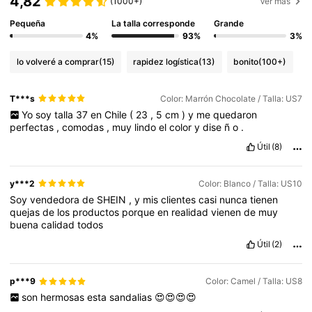
4,82
(1000+)
Ver más
Pequeña
La talla corresponde
Grande
4%
93%
3%
lo volveré a comprar
(15)
rapidez logística
(13)
bonito
(100+)
T***s
Color: Marrón Chocolate / Talla: US7
Yo
soy
talla
37
en
Chile
(
23
,
5
cm
)
y
me
quedaron
perfectas
,
comodas
,
muy
lindo
el
color
y
dise
ñ
o
.
Útil
(8)
y***2
Color: Blanco / Talla: US10
Soy
vendedora
de
SHEIN
,
y
mis
clientes
casi
nunca
tienen
quejas
de
los
productos
porque
en
realidad
vienen
de
muy
buena
calidad
todos
Útil
(2)
p***9
Color: Camel / Talla: US8
son
hermosas
esta
sandalias
😍😍😍😍